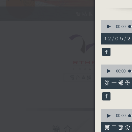
今天【好歌
緊貼世界潮流脈搏、
0
seconds
00:00
of
1
12/05/2
hour,
38
minutes,
1
second
V
90%
0
seconds
00:00
of
電台直播
48
第一部份 P
minutes,
10
seconds
90%
0
seconds
00:00
of
50
第二部份 P
簡介
minutes,