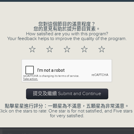
olume
李志剛、超B、崔潔彤、阿桃、莉莉菇 陪住
------------------------------------------
您對這個節目的滿意程度？
您的意見有助於提升節目質素。
How satisfied are you with this program?
Your feedback helps to improve the quality of the program.
☆
☆
☆
☆
☆
07/08/2026
Made in Hong Kong 李志剛
0
seconds
00:00
of
1
07/08/2026 - 足本 Full (HKT 13:04 
hour,
提交及繼續 Submit and Continue
51
minutes,
點擊星星進行評分：一顆星為不滿意，五顆星為非常滿意。
59
lick on the stars to rate: One star is for not satisfied, and Five stars 
seconds
Volume
for very satisfied.
90%
0
seconds
00:00
of
56