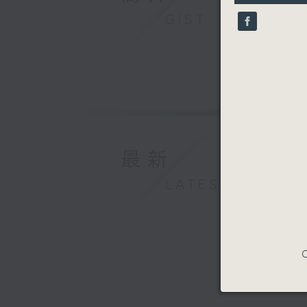
1
second
V
GIST
90%
最新
LATEST
C