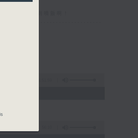
你食晏！小心笑到噴飯啊！
----------------------------------
1:51:59
- 15:00)
is
56:10