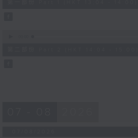
第一部份 Part 1 (HKT 13:04 - 14:00)
minutes,
10
seconds
Volume
90%
0
seconds
00:00
of
56
第二部份 Part 2 (HKT 14:04 - 15:00
minutes,
9
seconds
Volume
90%
07 - 08
2026
07/08/2026