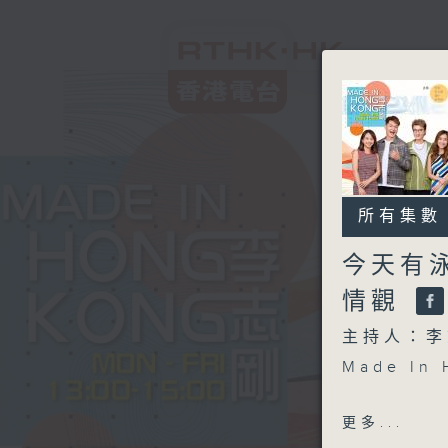
所有集數
今天有
情觀
主持人：李
Made I
另外本星期
更多...