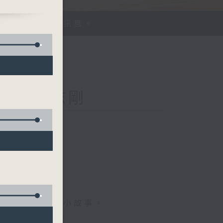
、探討平等機會訊息。
Kong 李志剛
菇
情專訪、大城市小故事。
，更瞭解世界。