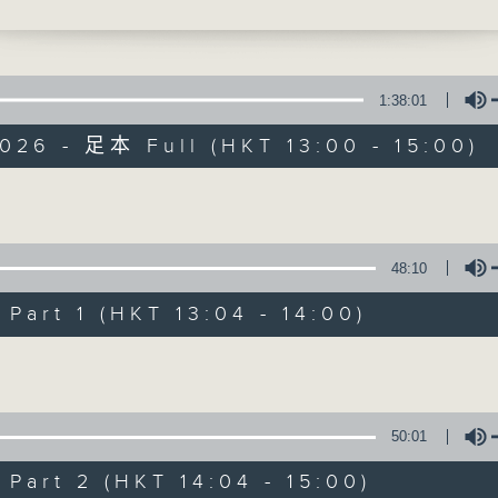
獻給你】張國榮 ─ 心跳呼吸正常
最強歌曲放送、 嘉賓真情專訪、大城市小故事
1:38:01
026 - 足本 Full (HKT 13:00 - 15:00)
Made in Hong 
olume
48:10
所有集數
art 1 (HKT 13:04 - 14:00)
您喜歡這個節目嗎?
Volume
主持人：李志剛、超B、崔潔彤、阿桃、莉莉
50:01
緊貼世界潮流脈搏、最強歌曲放送、 嘉賓真
art 2 (HKT 14:04 - 15:00)
逢星期一至五下午一時至三時讓你更瞭解香港