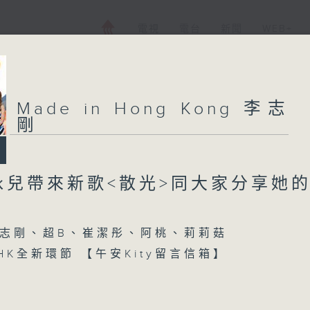
電視
電台
新聞
WEB+
Made in Hong Kong 李志
剛
泳兒帶來新歌<散光>同大家分享她
志剛、超B、崔潔彤、阿桃、莉莉菇
n HK全新環節 【午安Kity留言信箱】
【每週一星】係【老Best主題曲】