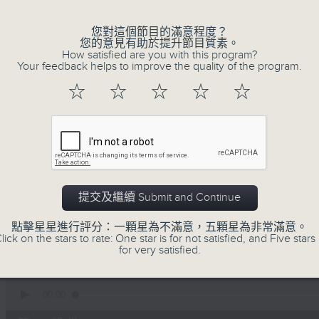
李志剛、超B、崔潔彤、阿桃、莉莉菇 陪住
您對這個節目的滿意程度？
您的意見有助於提升節目質素。
------------------------------------------
How satisfied are you with this program?
Your feedback helps to improve the quality of the program.
☆
☆
☆
☆
☆
07/08/2026
Made in Hong Kong 李志剛
0
seconds
00:00
提交及繼續 Submit and Continue
of
1
07/08/2026 - 足本 Full (HKT 13:00 
hour,
點擊星星進行評分：一顆星為不滿意，五顆星為非常滿意。
35
lick on the stars to rate: One star is for not satisfied, and Five stars 
minutes,
for very satisfied.
55
seconds
Volume
90%
0
seconds
00:00
of
48