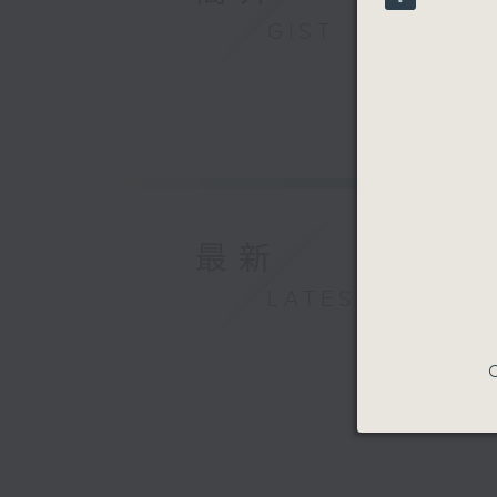
90%
GIST
最新
LATEST
C