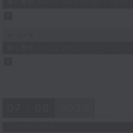
第一部份 Part 1 (HKT 13:04 - 14:00)
minutes,
10
seconds
Volume
90%
0
seconds
00:00
of
47
第二部份 Part 2 (HKT 14:04 - 15:00
minutes,
55
seconds
Volume
90%
07 - 08
2026
07/08/2026