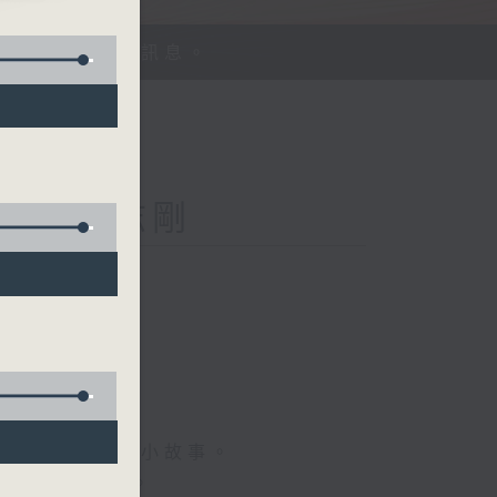
、探討平等機會訊息。
Kong 李志剛
菇
情專訪、大城市小故事。
，更瞭解世界。