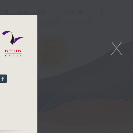
重溫
APPS
我們
ENG
/
簡
X