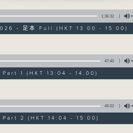
最強歌曲放送、 嘉賓真情專訪、大城市小故事
1:36:32
026 - 足本 Full (HKT 13:00 - 15:00)
Volume
Made in Hong 
47:40
所有集數
art 1 (HKT 13:04 - 14:00)
Volume
您喜歡這個節目嗎?
49:02
主持人：李志剛、超B、崔潔彤、阿桃、莉莉
art 2 (HKT 14:04 - 15:00)
緊貼世界潮流脈搏、最強歌曲放送、 嘉賓真
逢星期一至五下午一時至三時讓你更瞭解香港
Volume