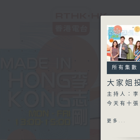
所有集數
大家姐
主持人：李
今天有十張好
另外本星期
更多...
今天【好歌