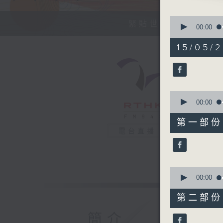
0
緊貼世界潮流脈搏、
seconds
00:00
of
1
15/05/2
hour,
36
minutes,
32
seconds
90%
0
seconds
00:00
of
47
第一部份 P
minutes,
電台直播
40
seconds
90%
0
seconds
00:00
of
49
第二部份 P
minutes,
2
簡介
seconds