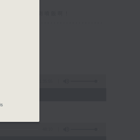
你食晏！小心笑到噴飯啊！
----------------------------------
1:35:55
- 15:00)
is
48:10