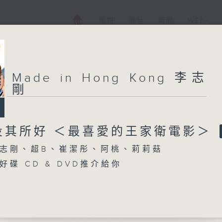
電視
電台
新聞
WEB+
Made in Hong Kong 李志
剛
投其所好 ＜最喜愛的王家衛電影＞
志剛、超B、崔潔彤、阿桃、莉莉菇
碟 CD & DVD推介給你
【每週一星】係【老Best主題曲】
獻給你】張學友&林憶蓮 -日與夜