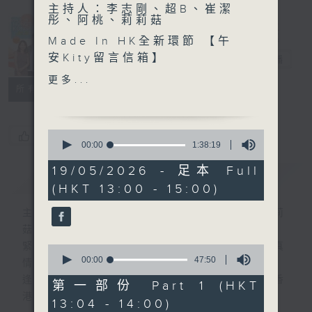
主持人：李志剛、超B、崔潔
彤、阿桃、莉莉菇
Made in
Made In HK全新環節 【午
Hong Kong
安Kity留言信箱】
李志剛
電台直播
更多...
所有集數
另外本星期【每週一星】係
【我愛你】
0
您喜歡這個節目嗎?
今天【好歌獻給你】陳慧嫻 -
seconds
00:00
1:38:19
of
夜機
1
19/05/2026 - 足本 Full
簡介
GIST
hour,
(HKT 13:00 - 15:00)
38
minutes,
19
主持人：李志剛、超B、崔潔彤、阿桃、莉莉
seconds
菇
緊貼世界潮流脈搏、最強歌曲放送、 嘉賓真
0
seconds
00:00
47:50
情專訪、大城市小故事。
of
逢星期一至五下午一時至三時讓你更瞭解香
47
第一部份 Part 1 (HKT
minutes,
港，更瞭解世界。
13:04 - 14:00)
50