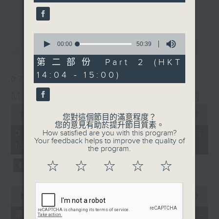
seconds
更多...
李志剛、超B、崔潔彤、阿桃、莉莉菇 陪住
你食晏！小心笑到噴飯啊！
------------------------------------------
0
seconds
最新
00:00
50:39
LATEST
----------------------------------
of
50
第二部份 Part 2 (HKT
minutes,
14:04 - 15:00)
39
07/08/2026
seconds
Made in Hong Kong 李志剛
0
seconds
00:00
1:35:55
您對這個節目的滿意程度？
of
您的意見有助於提升節目質素。
1
07/08/2026 - 足本 Full (HKT
How satisfied are you with this program?
hour,
Your feedback helps to improve the quality of
13:00 - 15:00)
35
the program.
minutes,
55
☆
☆
☆
☆
☆
seconds
0
seconds
00:00
48:10
of
48
第一部份 Part 1 (HKT 13:04 -