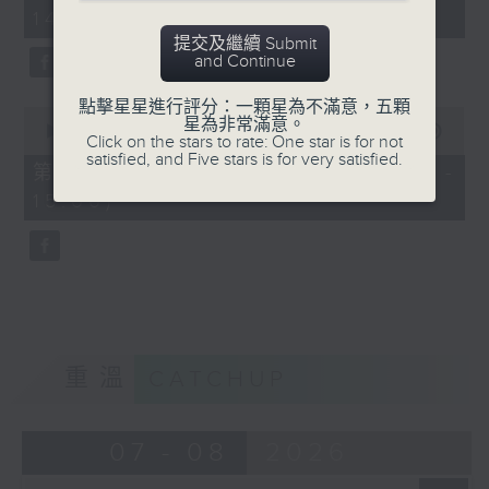
minutes,
14:00)
10
seconds
提交及繼續 Submit
and Continue
點擊星星進行評分：一顆星為不滿意，五顆
0
星為非常滿意。
seconds
00:00
47:55
Click on the stars to rate: One star is for not
of
satisfied, and Five stars is for very satisfied.
47
第二部份 Part 2 (HKT 14:04 -
minutes,
15:00)
55
seconds
重溫
CATCHUP
07 - 08
2026