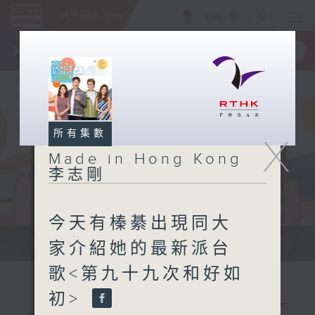
ENG
/
簡
×
全新 RTHK On The Go
取得
一手掌握 RTHK 電台、電視節目
所有集數
X
Made in Hong Kong
李志剛
今天有榛綦出現同大
緊貼世界潮流脈搏、最強歌曲放送、...
家介紹她的最新派台
歌<第九十九次和好如
初>