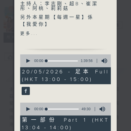
主持人：李志剛、超B、崔潔
彤、阿桃、莉莉菇
Made in
另外本星期【每週一星】係
Hong Kong
【我愛你】
李志剛
電台直播
更多...
所有集數
今天【好歌獻給你】林珊珊 -
戀愛預告
0
您喜歡這個節目嗎?
seconds
00:00
1:39:56
of
1
20/05/2026 - 足本 Full
簡介
GIST
hour,
(HKT 13:00 - 15:00)
39
minutes,
56
主持人：李志剛、超B、崔潔彤、阿桃、莉莉
seconds
菇
緊貼世界潮流脈搏、最強歌曲放送、 嘉賓真
0
seconds
00:00
49:30
情專訪、大城市小故事。
of
逢星期一至五下午一時至三時讓你更瞭解香
49
第一部份 Part 1 (HKT
minutes,
港，更瞭解世界。
13:04 - 14:00)
30