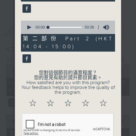
seconds
更多...
李志剛、超B、崔潔彤、阿桃、莉莉菇 陪住
你食晏！小心笑到噴飯啊！
------------------------------------------
0
seconds
最新
00:00
50:36
LATEST
----------------------------------
of
50
第二部份 Part 2 (HKT
minutes,
14:04 - 15:00)
36
07/08/2026
seconds
Made in Hong Kong 李志剛
0
seconds
00:00
1:35:55
您對這個節目的滿意程度？
of
您的意見有助於提升節目質素。
1
07/08/2026 - 足本 Full (HKT
How satisfied are you with this program?
hour,
Your feedback helps to improve the quality of
13:00 - 15:00)
35
the program.
minutes,
55
☆
☆
☆
☆
☆
seconds
0
seconds
00:00
48:10
of
48
第一部份 Part 1 (HKT 13:04 -