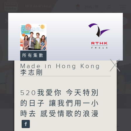
ENG
/
簡
×
全新 RTHK On The Go
取得
一手掌握 RTHK 電台、電視節目
所有集數
X
Made in Hong Kong
李志剛
520我愛你 今天特別
緊貼世界潮流脈搏、最強歌曲放送、...
的日子 讓我們用一小
時去 感受情歌的浪漫