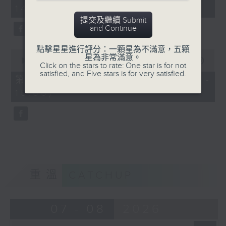
minutes,
14:00)
10
seconds
提交及繼續 Submit
and Continue
點擊星星進行評分：一顆星為不滿意，五顆
0
星為非常滿意。
seconds
00:00
47:55
Click on the stars to rate: One star is for not
of
satisfied, and Five stars is for very satisfied.
47
第二部份 Part 2 (HKT 14:04 -
minutes,
15:00)
55
seconds
重溫
CATCHUP
07 - 08
2026