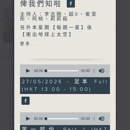
俾我們知啦
Made in
主持人：李志剛、超B、崔潔
Hong Kong
彤、阿桃、莉莉菇
李志剛
電台直播
另外本星期【每週一星】係
【衝出地球上太空】
所有集數
更多...
今天【好歌獻給你】Chris
Isaak - Wicked Game
您喜歡這個節目嗎?
0
seconds
00:00
00:00
簡介
GIST
of
0
27/05/2026 - 足本 Full
seconds
(HKT 13:00 - 15:00)
主持人：李志剛、超B、崔潔彤、阿桃、莉莉
菇
緊貼世界潮流脈搏、最強歌曲放送、 嘉賓真
情專訪、大城市小故事。
0
逢星期一至五下午一時至三時讓你更瞭解香
seconds
00:00
00:00
of
港，更瞭解世界。
0
第一部份 Part 1 (HKT