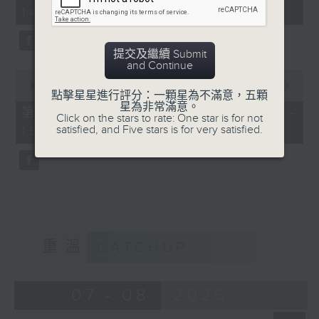
seconds
14:00)
提交及繼續 Submit
and Continue
0
seconds
00:00
47:55
點擊星星進行評分：一顆星為不滿意，五顆
of
星為非常滿意。
47
第二部份 Part 2 (HKT 14:04 -
Click on the stars to rate: One star is for not
minutes,
satisfied, and Five stars is for very satisfied.
15:00)
55
seconds
重溫
CATCHUP
07 - 08
2026