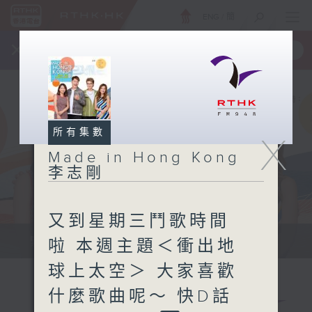
ENG
/
簡
×
全新 RTHK On The Go
取得
一手掌握 RTHK 電台、電視節目
所有集數
X
Made in Hong Kong
李志剛
又到星期三鬥歌時間
緊貼世界潮流脈搏、最強歌曲放送、...
啦 本週主題＜衝出地
球上太空＞ 大家喜歡
什麼歌曲呢～ 快D話