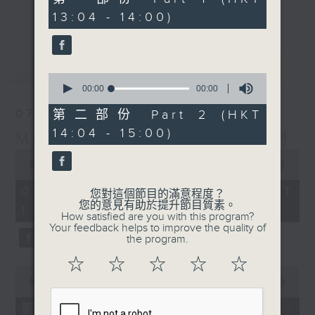
seconds
更多...
13:04 - 14:00)
李志剛、超B、崔潔彤、阿桃、莉莉菇 陪住
你食晏！小心笑到噴飯啊！
------------------------------------------
最新
LATEST
----------------------------------
0
seconds
00:00
00:00
of
0
07/08/2026
第二部份 Part 2 (HKT
seconds
14:04 - 15:00)
Made in Hong Kong 李志剛
0
seconds
00:00
00:00
of
0
07/08/2026 - 足本 Full (HKT
您對這個節目的滿意程度？
seconds
您的意見有助於提升節目質素。
13:00 - 15:00)
How satisfied are you with this program?
Your feedback helps to improve the quality of
the program.
☆
☆
☆
☆
☆
0
seconds
00:00
00:00
of
0
第一部份 Part 1 (HKT 13:04 -