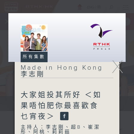
ENG
/
簡
×
全新 RTHK On The Go
取得
一手掌握 RTHK 電台、電視節目
所有集數
X
Made in Hong Kong
李志剛
大家姐投其所好 ＜如
緊貼世界潮流脈搏、最強歌曲放送、...
果唔怕肥你最喜歡食
乜宵夜＞
主持人：李志剛、超B、崔潔
彤、阿桃、莉莉菇