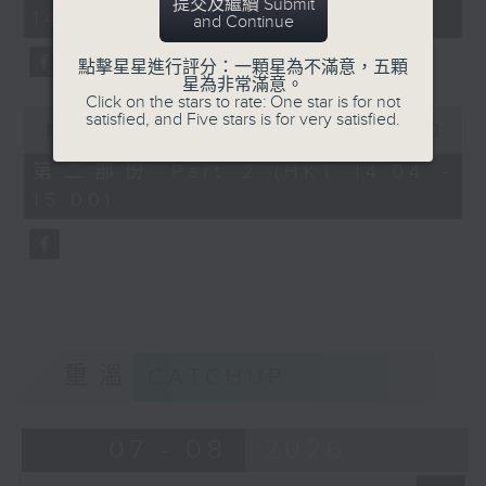
minutes,
提交及繼續 Submit
14:00)
10
and Continue
seconds
點擊星星進行評分：一顆星為不滿意，五顆
星為非常滿意。
Click on the stars to rate: One star is for not
0
satisfied, and Five stars is for very satisfied.
seconds
00:00
47:55
of
47
第二部份 Part 2 (HKT 14:04 -
minutes,
15:00)
55
seconds
重溫
CATCHUP
07 - 08
2026