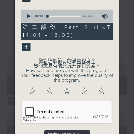
更多...
李志剛、超B、崔潔彤、阿桃、莉莉菇 陪住
0
你食晏！小心笑到噴飯啊！
seconds
00:00
49:49
of
------------------------------------------
49
第二部份 Part 2 (HKT
最新
LATEST
----------------------------------
minutes,
14:04 - 15:00)
49
seconds
07/08/2026
Made in Hong Kong 李志剛
您對這個節目的滿意程度？
0
您的意見有助於提升節目質素。
seconds
00:00
1:35:55
How satisfied are you with this program?
of
Your feedback helps to improve the quality of
1
the program.
07/08/2026 - 足本 Full (HKT
hour,
13:00 - 15:00)
35
☆
☆
☆
☆
☆
minutes,
55
seconds
0
seconds
00:00
48:10
of
48
第一部份 Part 1 (HKT 13:04 -