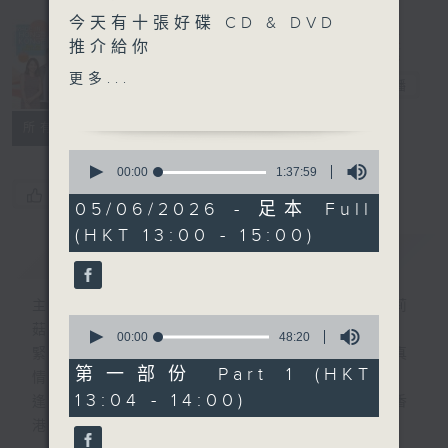
今天有十張好碟 CD & DVD
Made in
推介給你
Hong Kong
更多...
李志剛
電台直播
另外本星期【每週一星】係
【合唱歌】
所有集數
0
今天【好歌獻給你】夏韶聲
seconds
00:00
1:37:59
of
- 珍惜這地球
您喜歡這個節目嗎?
1
05/06/2026 - 足本 Full
hour,
(HKT 13:00 - 15:00)
37
簡介
GIST
minutes,
59
seconds
主持人：李志剛、超B、崔潔彤、阿桃、莉莉
0
菇
seconds
00:00
48:20
of
緊貼世界潮流脈搏、最強歌曲放送、 嘉賓真
48
第一部份 Part 1 (HKT
情專訪、大城市小故事。
minutes,
13:04 - 14:00)
20
逢星期一至五下午一時至三時讓你更瞭解香
seconds
港，更瞭解世界。