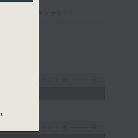
你食晏！小心笑到噴飯啊！
----------------------------------
1:35:55
- 15:00)
is
48:10