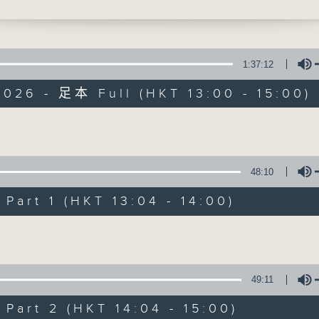
你】Ben E. King - Stand By Me
最強歌曲放送、 嘉賓真情專訪、大城市小故事
1:37:12
026 - 足本 Full (HKT 13:00 - 15:00)
Made in Hong 
Volume
48:10
所有集數
art 1 (HKT 13:04 - 14:00)
您喜歡這個節目嗎?
Volume
主持人：李志剛、超B、崔潔彤、阿桃、莉莉
49:11
緊貼世界潮流脈搏、最強歌曲放送、 嘉賓真
art 2 (HKT 14:04 - 15:00)
逢星期一至五下午一時至三時讓你更瞭解香港