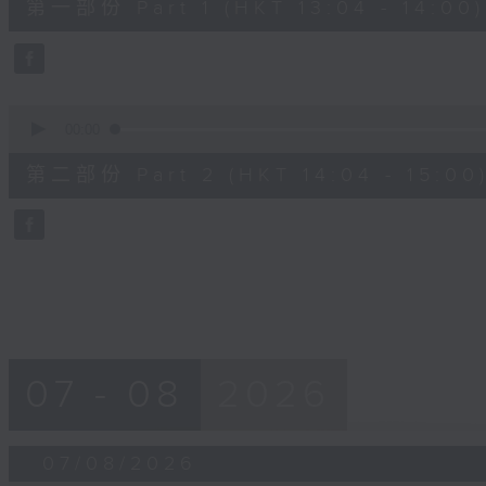
第一部份 Part 1 (HKT 13:04 - 14:00)
minutes,
10
seconds
Volume
90%
0
seconds
00:00
of
47
第二部份 Part 2 (HKT 14:04 - 15:00
minutes,
55
seconds
Volume
90%
07 - 08
2026
07/08/2026