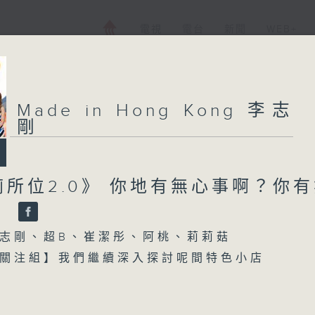
電視
電台
新聞
WEB+
Made in Hong Kong 李志
剛
所位2.0》 你地有無心事啊？你
？
志剛、超B、崔潔彤、阿桃、莉莉菇
關注組】我們繼續深入探討呢間特色小店
【每週一星】係【Beyond 黃家駒】