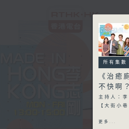
所有集數
《治癒廁
不快啊
主持人：李
【大街小巷
另外本星期
更多...