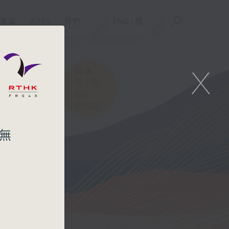
重溫
APPS
我們
ENG
/
簡
X
有無