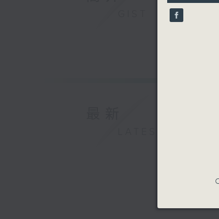
11
seconds
GIST
90%
最新
LATEST
C