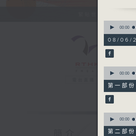
今天【好歌獻給
緊貼世界潮流脈搏、
0
seconds
00:00
of
1
08/06/2
hour,
37
minutes,
12
seconds
90%
0
seconds
00:00
of
電台直播
48
第一部份 P
minutes,
10
seconds
90%
0
seconds
00:00
of
49
第二部份 P
簡介
minutes,