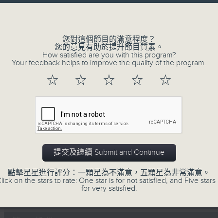
Volume
李志剛、超B、崔潔彤、阿桃、莉莉菇 陪住
------------------------------------------
您對這個節目的滿意程度？
您的意見有助於提升節目質素。
How satisfied are you with this program?
Your feedback helps to improve the quality of the program.
☆
☆
☆
☆
☆
07/08/2026
Made in Hong Kong 李志剛
0
seconds
00:00
of
1
07/08/2026 - 足本 Full (HKT 13:00 
hour,
提交及繼續 Submit and Continue
35
minutes,
點擊星星進行評分：一顆星為不滿意，五顆星為非常滿意。
55
lick on the stars to rate: One star is for not satisfied, and Five stars 
seconds
Volume
for very satisfied.
90%
0
seconds
00:00
of
48