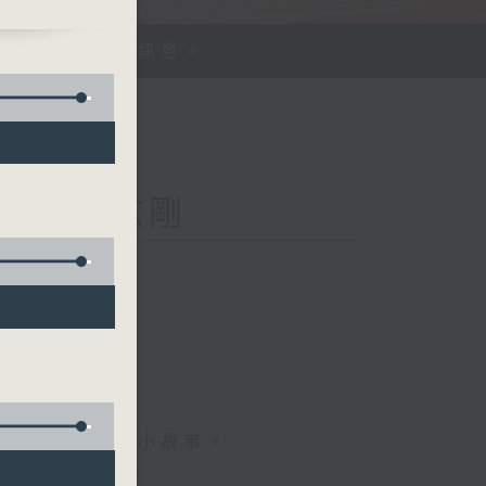
、探討平等機會訊息。
Kong 李志剛
菇
情專訪、大城市小故事。
，更瞭解世界。