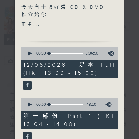
今天有十張好碟 CD & DVD
Made in
推介給你
Hong Kong
更多...
李志剛
電台直播
另外本星期【每週一星】係
【Beyond 黃家駒】
所有集數
0
今天【好歌獻給你】S.H.E -
seconds
00:00
1:36:50
of
Super Star
您喜歡這個節目嗎?
1
12/06/2026 - 足本 Full
hour,
(HKT 13:00 - 15:00)
36
簡介
GIST
minutes,
50
seconds
主持人：李志剛、超B、崔潔彤、阿桃、莉莉
0
菇
seconds
00:00
48:10
of
緊貼世界潮流脈搏、最強歌曲放送、 嘉賓真
48
第一部份 Part 1 (HKT
情專訪、大城市小故事。
minutes,
13:04 - 14:00)
10
逢星期一至五下午一時至三時讓你更瞭解香
seconds
港，更瞭解世界。