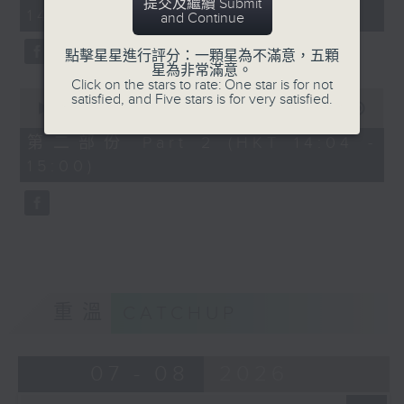
minutes,
提交及繼續 Submit
14:00)
10
and Continue
seconds
點擊星星進行評分：一顆星為不滿意，五顆
星為非常滿意。
Click on the stars to rate: One star is for not
0
satisfied, and Five stars is for very satisfied.
seconds
00:00
56:09
of
56
第二部份 Part 2 (HKT 14:04 -
minutes,
15:00)
9
seconds
重溫
CATCHUP
07 - 08
2026