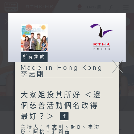
ENG
/
簡
×
全新 RTHK On The Go
取得
一手掌握 RTHK 電台、電視節目
所有集數
X
Made in Hong Kong
李志剛
大家姐投其所好 ＜邊
緊貼世界潮流脈搏、最強歌曲放送、...
個慈善活動個名改得
最好？＞
主持人：李志剛、超B、崔潔
彤、阿桃、莉莉菇