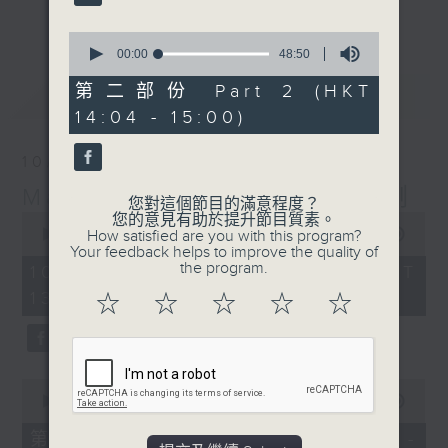
更多...
李志剛、超B、崔潔彤、阿桃、莉莉菇 陪住
0
你食晏！小心笑到噴飯啊！
seconds
00:00
48:50
of
------------------------------------------
48
第二部份 Part 2 (HKT
最新
LATEST
----------------------------------
minutes,
14:04 - 15:00)
50
seconds
10/08/2026
Made in Hong Kong 李志剛
您對這個節目的滿意程度？
0
您的意見有助於提升節目質素。
seconds
00:00
1:51:59
How satisfied are you with this program?
of
Your feedback helps to improve the quality of
1
the program.
10/08/2026 - 足本 Full (HKT
hour,
13:04 - 15:00)
51
☆
☆
☆
☆
☆
minutes,
59
seconds
0
seconds
00:00
56:10
of
56
第一部份 Part 1 (HKT 13:04 -