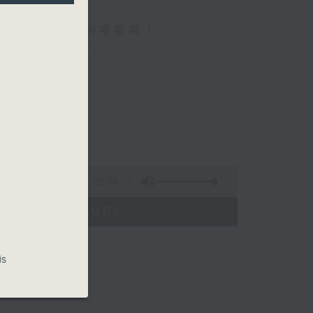
你食晏！小心笑到噴飯啊！
----------------------------------
55:59
3:04 - 14:00)
is