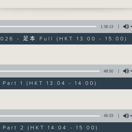
給你】容祖兒 - Mad About You
最強歌曲放送、 嘉賓真情專訪、大城市小故事
1:38:13
026 - 足本 Full (HKT 13:00 - 15:00)
Made in Hong 
Volume
48:50
所有集數
art 1 (HKT 13:04 - 14:00)
您喜歡這個節目嗎?
Volume
主持人：李志剛、超B、崔潔彤、阿桃、莉莉
49:33
緊貼世界潮流脈搏、最強歌曲放送、 嘉賓真
art 2 (HKT 14:04 - 15:00)
逢星期一至五下午一時至三時讓你更瞭解香港