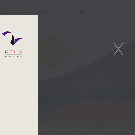
重溫
APPS
我們
ENG
/
簡
X