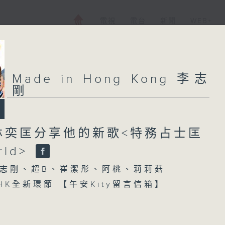
電視
電台
新聞
WEB+
Made in Hong Kong 李志
剛
林奕匡分享他的新歌<特務占士匡
rld>
志剛、超B、崔潔彤、阿桃、莉莉菇
n HK全新環節 【午安Kity留言信箱】
【每週一星】係【我愛爸爸】