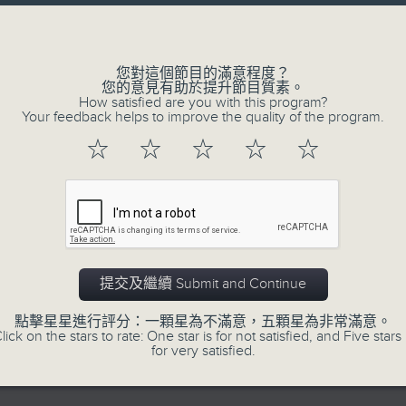
Volume
李志剛、超B、崔潔彤、阿桃、莉莉菇 陪住
------------------------------------------
您對這個節目的滿意程度？
您的意見有助於提升節目質素。
How satisfied are you with this program?
Your feedback helps to improve the quality of the program.
☆
☆
☆
☆
☆
07/08/2026
Made in Hong Kong 李志剛
0
seconds
00:00
of
55
07/08/2026 - 第一部份 Part 1 (HKT 1
minutes,
提交及繼續 Submit and Continue
59
seconds
Volume
點擊星星進行評分：一顆星為不滿意，五顆星為非常滿意。
90%
lick on the stars to rate: One star is for not satisfied, and Five stars 
for very satisfied.