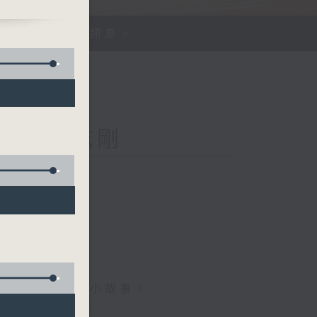
、探討平等機會訊息。
Kong 李志剛
菇
情專訪、大城市小故事。
，更瞭解世界。