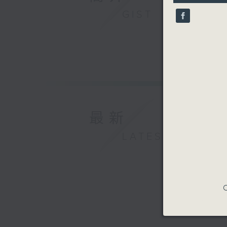
33
seconds
GIST
90%
最新
LATEST
C