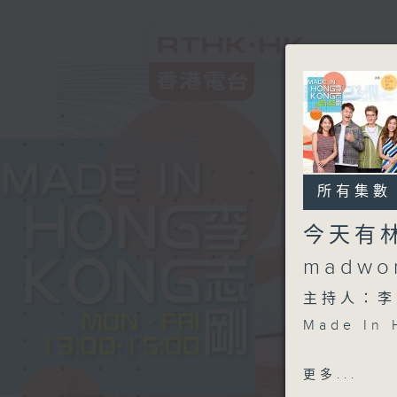
所有集數
今天有
madwo
主持人：李
Made I
另外本星期
更多...