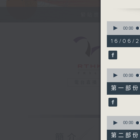
今天【好歌獻
緊貼世界潮流脈搏、
0
seconds
00:00
of
1
16/06/2
hour,
38
minutes,
13
seconds
90%
0
seconds
00:00
of
電台直播
48
第一部份 P
minutes,
50
seconds
90%
0
seconds
00:00
of
49
第二部份 P
簡介
minutes,