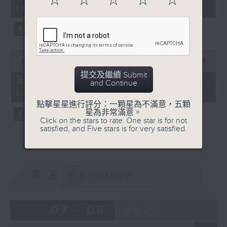
☆
☆
☆
☆
☆
minutes,
14:00)
10
seconds
0
seconds
00:00
47:55
of
提交及繼續 Submit
47
第二部份 Part 2 (HKT 14:04 -
and Continue
minutes,
15:00)
55
seconds
點擊星星進行評分：一顆星為不滿意，五顆
星為非常滿意。
Click on the stars to rate: One star is for not
satisfied, and Five stars is for very satisfied.
重溫
CATCHUP
07 - 08
2026