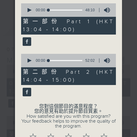
更多...
0
李志剛、超B、崔潔彤、阿桃、莉莉菇 陪住
seconds
00:00
48:10
of
你食晏！小心笑到噴飯啊！
48
第一部份 Part 1 (HKT
------------------------------------------
minutes,
最新
LATEST
13:04 - 14:00)
10
----------------------------------
seconds
07/08/2026
0
Made in Hong Kong 李志剛
seconds
00:00
52:02
of
0
52
第二部份 Part 2 (HKT
seconds
00:00
1:35:55
minutes,
of
14:04 - 15:00)
2
1
07/08/2026 - 足本 Full (HKT
seconds
hour,
13:00 - 15:00)
35
minutes,
55
seconds
您對這個節目的滿意程度？
您的意見有助於提升節目質素。
How satisfied are you with this program?
0
Your feedback helps to improve the quality of
seconds
00:00
48:10
the program.
of
48
第一部份 Part 1 (HKT 13:04 -