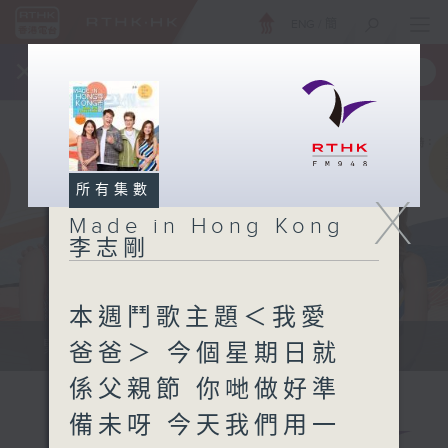
ENG
/
簡
×
全新 RTHK On The Go
取得
一手掌握 RTHK 電台、電視節目
所有集數
X
Made in Hong Kong
李志剛
本週鬥歌主題＜我愛
緊貼世界潮流脈搏、最強歌曲放送、...
爸爸＞ 今個星期日就
係父親節 你哋做好準
備未呀 今天我們用一