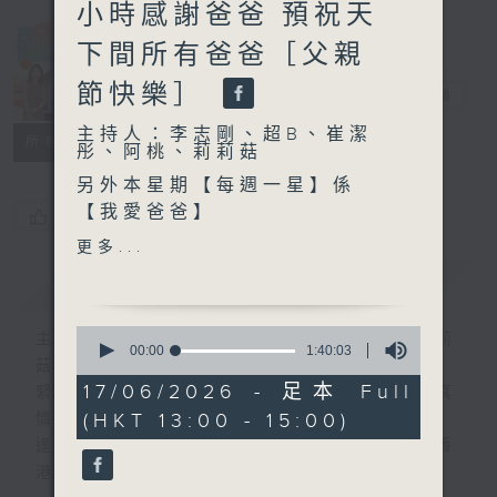
小時感謝爸爸 預祝天
Made in
下間所有爸爸［父親
Hong Kong
節快樂］
李志剛
電台直播
主持人：李志剛、超B、崔潔
所有集數
彤、阿桃、莉莉菇
另外本星期【每週一星】係
【我愛爸爸】
您喜歡這個節目嗎?
更多...
今天【好歌獻給你】古巨基 -
簡介
GIST
我生
0
主持人：李志剛、超B、崔潔彤、阿桃、莉莉
seconds
00:00
1:40:03
菇
of
1
17/06/2026 - 足本 Full
緊貼世界潮流脈搏、最強歌曲放送、 嘉賓真
hour,
(HKT 13:00 - 15:00)
情專訪、大城市小故事。
40
minutes,
逢星期一至五下午一時至三時讓你更瞭解香
3
港，更瞭解世界。
seconds