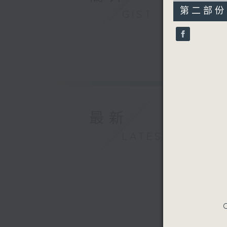
52
第二部份 P
GIST
minutes,
4
seconds
90%
最新
LATEST
C