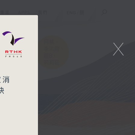
重溫
APPS
我們
ENG
/
簡
X
家消
快