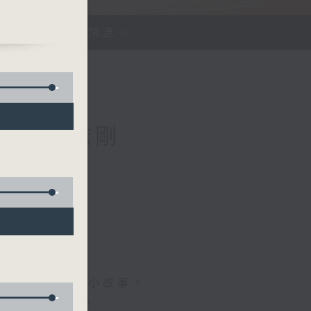
、探討平等機會訊息。
Kong 李志剛
菇
情專訪、大城市小故事。
，更瞭解世界。