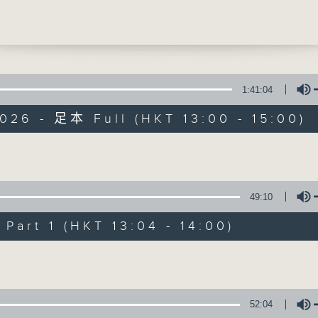
獻給你】劉德華 - 回到你身邊
最強歌曲放送、 嘉賓真情專訪、大城市小故事
1:41:04
026 - 足本 Full (HKT 13:00 - 15:00)
Made in Hong 
Volume
所有集數
49:10
您喜歡這個節目嗎?
art 1 (HKT 13:04 - 14:00)
Volume
主持人：李志剛、超B、崔潔彤、阿桃、莉莉
緊貼世界潮流脈搏、最強歌曲放送、 嘉賓真
52:04
逢星期一至五下午一時至三時讓你更瞭解香港