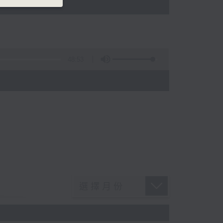
48:53
)