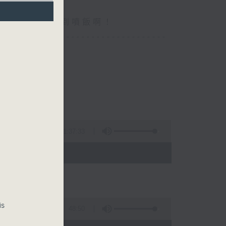
你食晏！小心笑到噴飯啊！
----------------------------------
1:37:33
- 15:00)
is
48:50