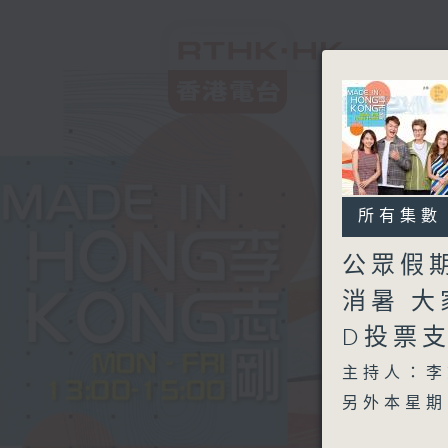
所有集數
公眾假
消暑 
D投票
主持人：李
另外本星期