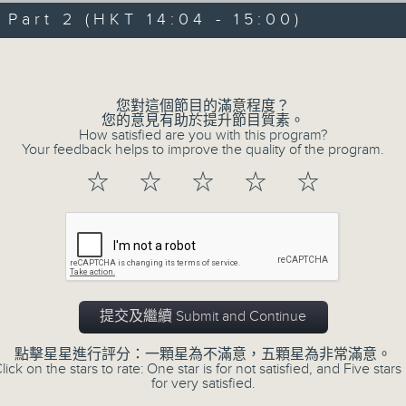
art 2 (HKT 14:04 - 15:00)
李志剛、超B、崔潔彤、阿桃、莉莉菇 陪住
Volume
------------------------------------------
您對這個節目的滿意程度？
您的意見有助於提升節目質素。
How satisfied are you with this program?
Your feedback helps to improve the quality of the program.
06/08/2026
☆
☆
☆
☆
☆
Made in Hong Kong 李志剛
0
seconds
00:00
of
1
06/08/2026 - 足本 Full (HKT 13:00 
hour,
37
minutes,
提交及繼續 Submit and Continue
33
seconds
Volume
90%
點擊星星進行評分：一顆星為不滿意，五顆星為非常滿意。
0
lick on the stars to rate: One star is for not satisfied, and Five stars 
seconds
00:00
for very satisfied.
of
48