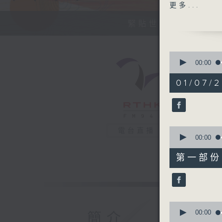
今天【好歌
更多...
緊貼世界潮流脈搏、
0
seconds
00:00
of
1
01/07/2
hour,
41
minutes,
4
seconds
90%
0
電台直播
seconds
00:00
of
49
第一部份 P
minutes,
10
seconds
90%
0
seconds
00:00
簡介
of