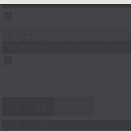
第一部份 Part 1 (HKT 13:04 - 14:00)
minutes,
50
seconds
Volume
90%
0
seconds
00:00
of
48
第二部份 Part 2 (HKT 14:04 - 15:00
minutes,
53
seconds
Volume
90%
07 - 08
2026
06/08/2026