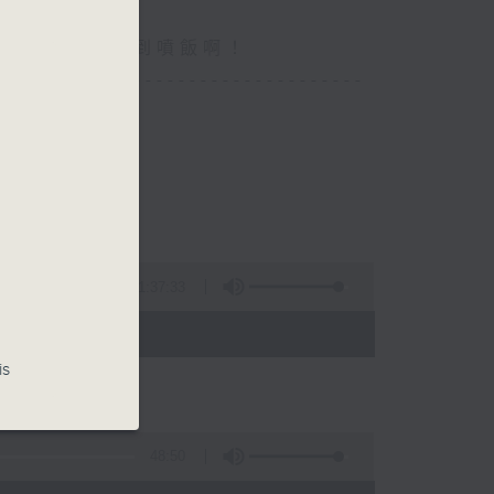
你食晏！小心笑到噴飯啊！
----------------------------------
1:37:33
- 15:00)
is
48:50