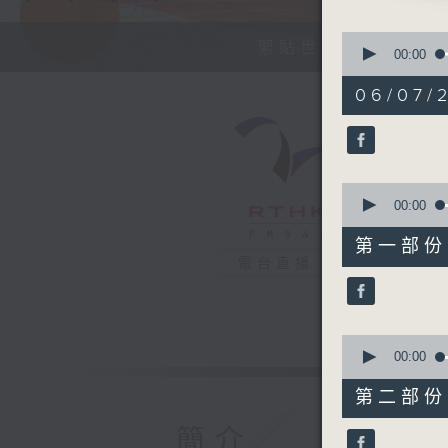
0
緊貼世界潮流脈搏、
seconds
00:00
of
1
06/07/2
hour,
35
minutes,
58
seconds
90%
0
seconds
00:00
of
47
第一部份 P
minutes,
電台直播
50
seconds
90%
0
seconds
00:00
of
48
第二部份 P
minutes,
18
簡介
seconds