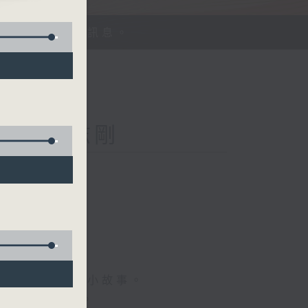
、探討平等機會訊息。
Kong 李志剛
菇
情專訪、大城市小故事。
，更瞭解世界。