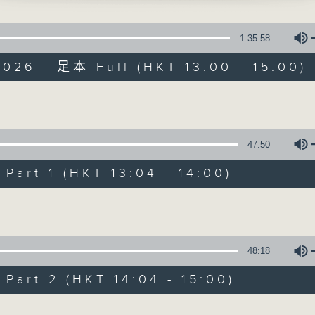
最強歌曲放送、 嘉賓真情專訪、大城市小故事
1:35:58
026 - 足本 Full (HKT 13:00 - 15:00)
Volume
Made in Hong 
47:50
所有集數
art 1 (HKT 13:04 - 14:00)
Volume
您喜歡這個節目嗎?
48:18
主持人：李志剛、超B、崔潔彤、阿桃、莉莉
art 2 (HKT 14:04 - 15:00)
緊貼世界潮流脈搏、最強歌曲放送、 嘉賓真
逢星期一至五下午一時至三時讓你更瞭解香港
Volume