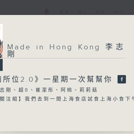
電視
電台
新聞
WEB+
Made in Hong Kong 李志
剛
廁所位2.0》一星期一次幫幫你
志剛、超B、崔潔彤、阿桃、莉莉菇
關注組】我們去到一間上海食店試食上海小食下
【每週一星】係【消暑嘅歌】
獻給你】譚詠麟 - 幸運星