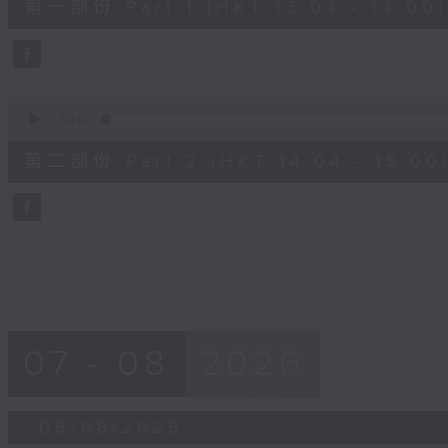
第一部份 Part 1 (HKT 13:04 - 14:00)
minutes,
50
seconds
Volume
90%
0
seconds
00:00
of
48
第二部份 Part 2 (HKT 14:04 - 15:00
minutes,
53
seconds
Volume
90%
07 - 08
2026
06/08/2026