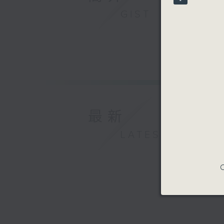
90%
GIST
最新
LATEST
C