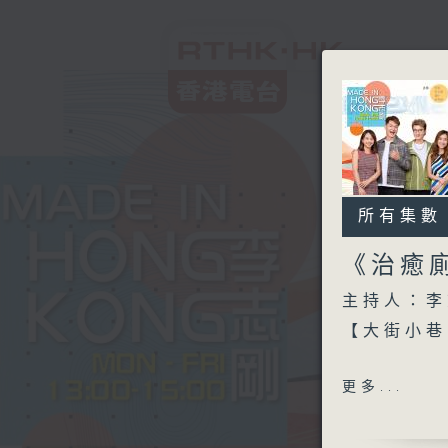
所有集數
《治癒
主持人：李
【大街小巷
另外本星期
更多...
今天【好歌