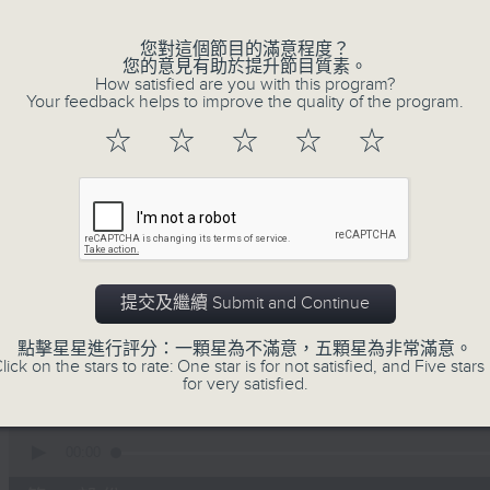
李志剛、超B、崔潔彤、阿桃、莉莉菇 陪住
您對這個節目的滿意程度？
您的意見有助於提升節目質素。
------------------------------------------
How satisfied are you with this program?
Your feedback helps to improve the quality of the program.
☆
☆
☆
☆
☆
06/08/2026
Made in Hong Kong 李志剛
0
seconds
00:00
提交及繼續 Submit and Continue
of
1
06/08/2026 - 足本 Full (HKT 13:00 
hour,
點擊星星進行評分：一顆星為不滿意，五顆星為非常滿意。
37
lick on the stars to rate: One star is for not satisfied, and Five stars 
minutes,
for very satisfied.
33
seconds
Volume
90%
0
seconds
00:00
of
48