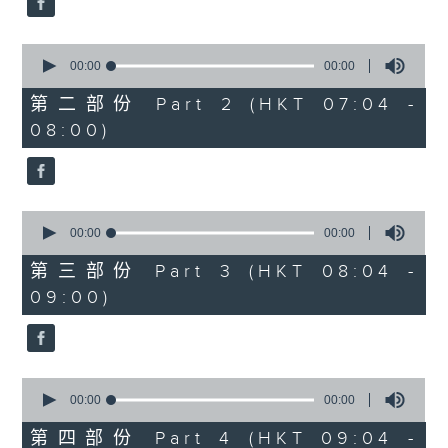
0
seconds
00:00
00:00
of
0
第二部份 Part 2 (HKT 07:04 -
seconds
08:00)
0
seconds
00:00
00:00
of
0
第三部份 Part 3 (HKT 08:04 -
seconds
09:00)
0
seconds
00:00
00:00
of
0
第四部份 Part 4 (HKT 09:04 -