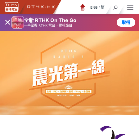
ENG
/
簡
×
全新 RTHK On The Go
取得
一手掌握 RTHK 電台、電視節目