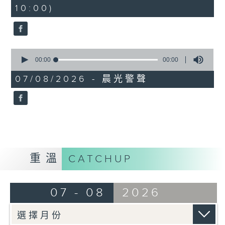
seconds
10:00)
0
seconds
00:00
00:00
of
0
07/08/2026 - 晨光警聲
seconds
重溫
CATCHUP
07 - 08
2026