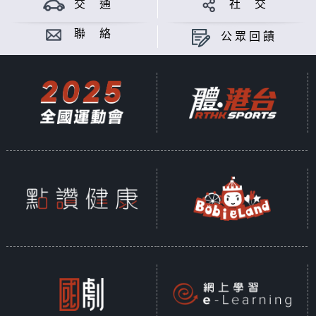
交 通
社 交
聯 絡
公眾回饋