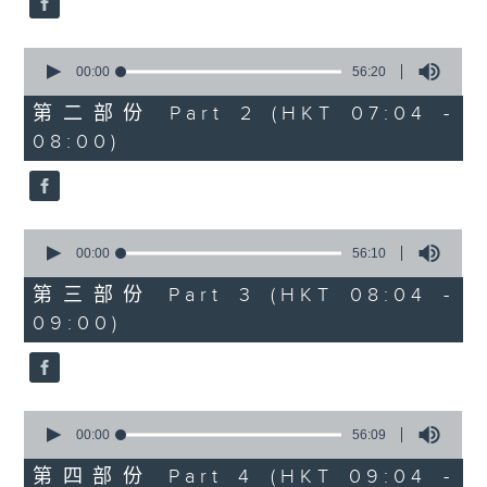
0
seconds
00:00
56:20
of
56
第二部份 Part 2 (HKT 07:04 -
minutes,
08:00)
20
seconds
0
seconds
00:00
56:10
of
56
第三部份 Part 3 (HKT 08:04 -
minutes,
09:00)
10
seconds
0
seconds
00:00
56:09
of
56
第四部份 Part 4 (HKT 09:04 -