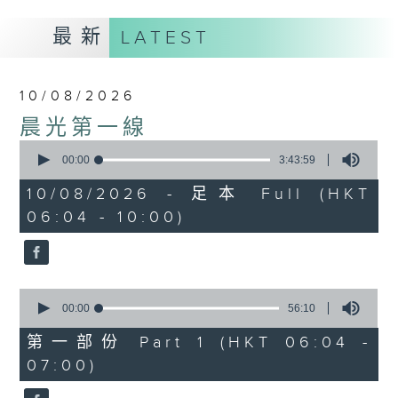
最新
LATEST
10/08/2026
晨光第一線
0
seconds
00:00
3:43:59
of
3
10/08/2026 - 足本 Full (HKT
hours,
06:04 - 10:00)
43
minutes,
59
seconds
0
seconds
00:00
56:10
of
56
第一部份 Part 1 (HKT 06:04 -
minutes,
07:00)
10
seconds