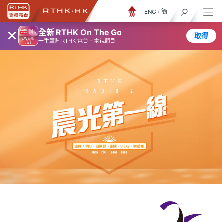
ENG
/
簡
×
全新 RTHK On The Go
取得
一手掌握 RTHK 電台、電視節目