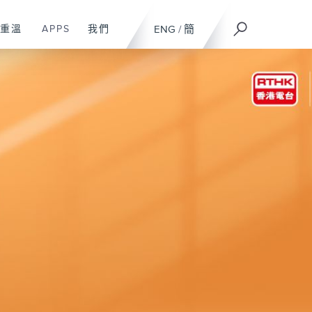
重溫
APPS
我們
ENG
/
簡