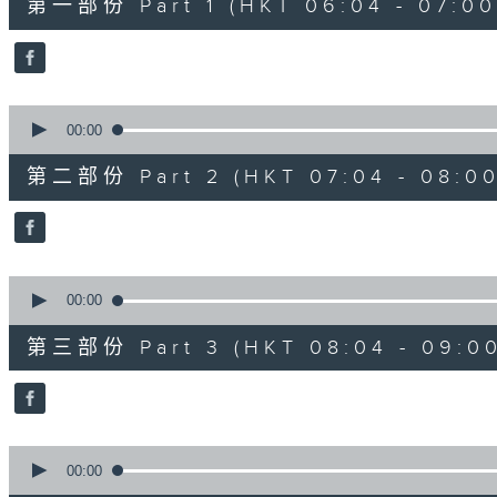
第一部份 Part 1 (HKT 06:04 - 07:00
minutes,
20
seconds
Volume
90%
0
seconds
00:00
of
53
第二部份 Part 2 (HKT 07:04 - 08:00
minutes,
9
seconds
Volume
90%
0
seconds
00:00
of
49
第三部份 Part 3 (HKT 08:04 - 09:00
minutes,
59
seconds
Volume
90%
0
seconds
00:00
of