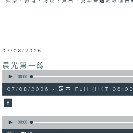
娛樂、教育、財經、資訊，為您營造輕鬆愉快
07/08/2026
晨光第一線
0
seconds
00:00
of
3
07/08/2026 - 足本 Full (HKT 06:00
hours,
26
minutes,
32
seconds
Volume
90%
0
seconds
00:00
of
51