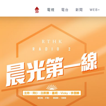
電視
電台
新聞
WEB+