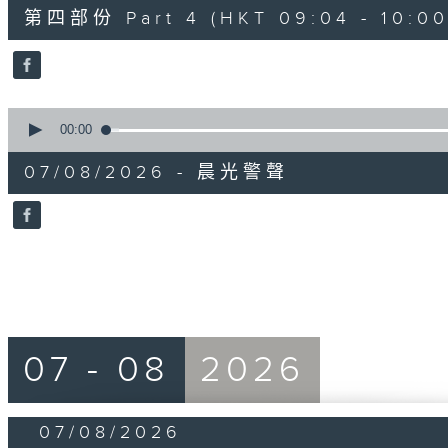
52
第四部份 Part 4 (HKT 09:04 - 10:00
minutes,
42
seconds
Volume
90%
0
seconds
00:00
of
12
07/08/2026 - 晨光警聲
minutes,
14
seconds
Volume
90%
07 - 08
2026
07/08/2026