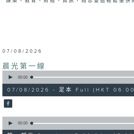
娛樂、教育、財經、資訊，為您營造輕鬆愉快
07/08/2026
晨光第一線
0
seconds
00:00
of
3
07/08/2026 - 足本 Full (HKT 06:00
hours,
26
minutes,
32
seconds
Volume
90%
0
seconds
00:00
of
51