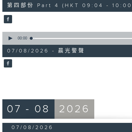
52
第四部份 Part 4 (HKT 09:04 - 10:00
minutes,
42
seconds
Volume
90%
0
seconds
00:00
of
12
07/08/2026 - 晨光警聲
minutes,
14
seconds
Volume
90%
07 - 08
2026
07/08/2026