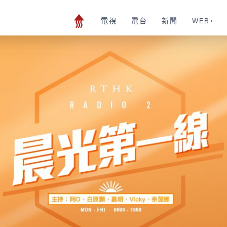
電視
電台
新聞
WEB+