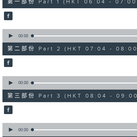
第一部份 Part 1 (HKT 06:04 - 07:00
minutes,
20
seconds
Volume
90%
0
seconds
00:00
of
53
第二部份 Part 2 (HKT 07:04 - 08:00
minutes,
9
seconds
Volume
90%
0
seconds
00:00
of
49
第三部份 Part 3 (HKT 08:04 - 09:00
minutes,
59
seconds
Volume
90%
0
seconds
00:00
of