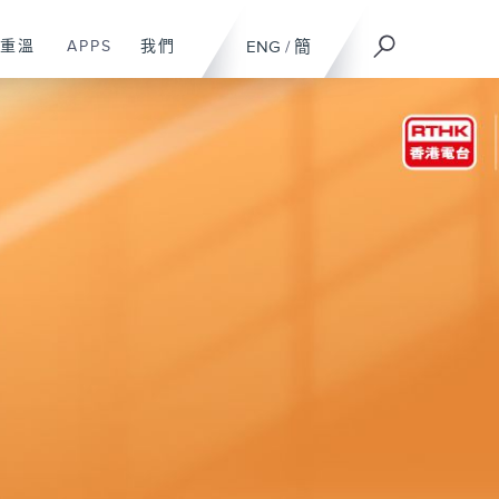
重溫
APPS
我們
ENG
/
簡