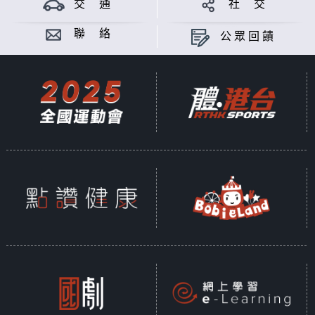
交 通
社 交
聯 絡
公眾回饋