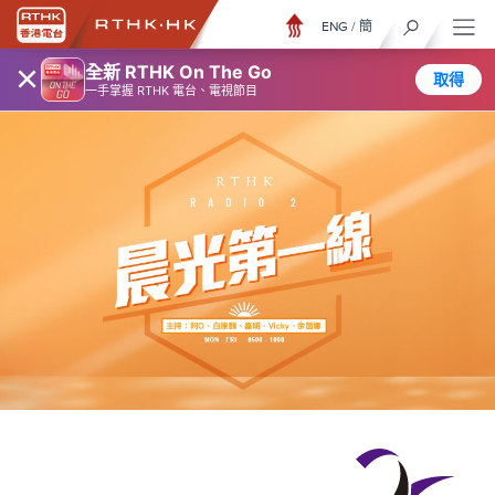
ENG
/
簡
×
全新 RTHK On The Go
取得
一手掌握 RTHK 電台、電視節目