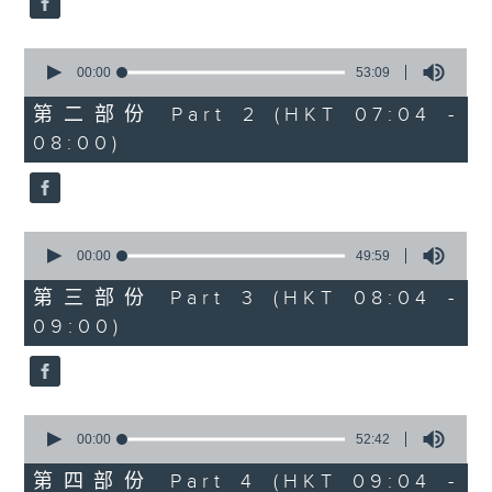
0
seconds
00:00
53:09
of
53
第二部份 Part 2 (HKT 07:04 -
minutes,
08:00)
9
seconds
0
seconds
00:00
49:59
of
49
第三部份 Part 3 (HKT 08:04 -
minutes,
09:00)
59
seconds
0
seconds
00:00
52:42
of
52
第四部份 Part 4 (HKT 09:04 -