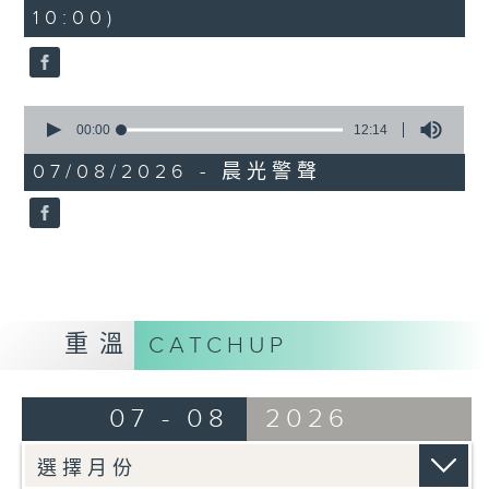
minutes,
10:00)
42
seconds
0
seconds
00:00
12:14
of
12
07/08/2026 - 晨光警聲
minutes,
14
seconds
重溫
CATCHUP
07 - 08
2026