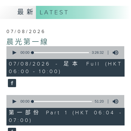
最新
LATEST
07/08/2026
晨光第一線
0
seconds
00:00
3:26:32
of
3
07/08/2026 - 足本 Full (HKT
hours,
06:00 - 10:00)
26
minutes,
32
seconds
0
seconds
00:00
51:20
of
51
第一部份 Part 1 (HKT 06:04 -
minutes,
07:00)
20
seconds