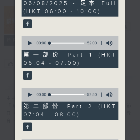
3
06/08/2025 - 足本 Full
hours,
(HKT 06:00 - 10:00)
25
minutes,
54
晨光第一線
seconds
電台直播
0
FACEBOOK
聯絡
所有集數
seconds
00:00
52:00
of
52
第一部份 Part 1 (HKT
minutes,
06:04 - 07:00)
0
您喜歡這個節目嗎?
seconds
簡介
GIST
0
seconds
00:00
52:50
主持人：阿O、白原顥、嘉明、Vicky、旋仔
of
52
第二部份 Part 2 (HKT
「晨光第一線」是香港電台其中一個最長壽節
minutes,
日，節日內容包括羅萬有，綜合新聞、娛樂、教
07:04 - 08:00)
50
seconds
育、財經、資訊，為您營造輕鬆愉快的清晨～