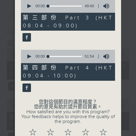
0
seconds
00:00
49:40
of
最新
LATEST
49
第三部份 Part 3 (HKT
minutes,
08:04 - 09:00)
40
seconds
06/08/2026
晨光第一線
0
0
seconds
00:00
3:25:20
seconds
00:00
51:54
of
of
3
06/08/2026 - 足本 Full (HKT
51
第四部份 Part 4 (HKT
hours,
minutes,
06:00 - 10:00)
25
09:04 - 10:00)
54
minutes,
seconds
20
seconds
0
您對這個節目的滿意程度？
seconds
00:00
51:00
您的意見有助於提升節目質素。
of
How satisfied are you with this program?
51
第一部份 Part 1 (HKT 06:04 -
Your feedback helps to improve the quality of
minutes,
the program.
07:00)
0
seconds
☆
☆
☆
☆
☆