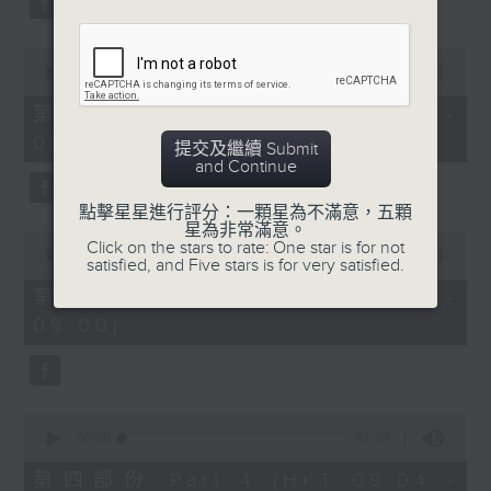
0
seconds
00:00
53:29
of
53
第二部份 Part 2 (HKT 07:04 -
minutes,
08:00)
29
提交及繼續 Submit
seconds
and Continue
點擊星星進行評分：一顆星為不滿意，五顆
星為非常滿意。
0
Click on the stars to rate: One star is for not
seconds
00:00
50:00
satisfied, and Five stars is for very satisfied.
of
50
第三部份 Part 3 (HKT 08:04 -
minutes,
09:00)
0
seconds
0
seconds
00:00
51:30
of
51
第四部份 Part 4 (HKT 09:04 -