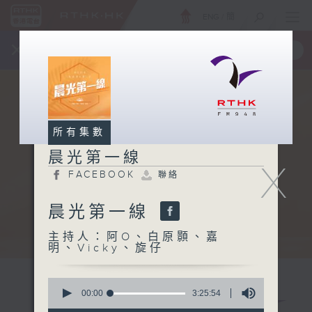
ENG
/
簡
×
全新 RTHK On The Go
取得
一手掌握 RTHK 電台、電視節目
所有集數
晨光第一線
X
FACEBOOK
聯絡
晨光第一線
主持人：阿O、白原顥、嘉
明、Vicky、旋仔
0
seconds
00:00
3:25:54
of