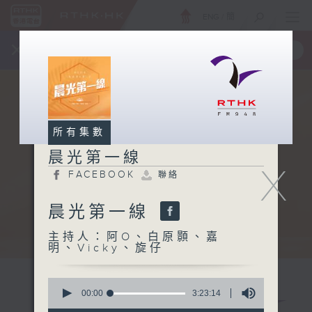
ENG
/
簡
×
全新 RTHK On The Go
取得
一手掌握 RTHK 電台、電視節目
所有集數
晨光第一線
X
FACEBOOK
聯絡
晨光第一線
主持人：阿O、白原顥、嘉
明、Vicky、旋仔
0
seconds
00:00
3:23:14
of