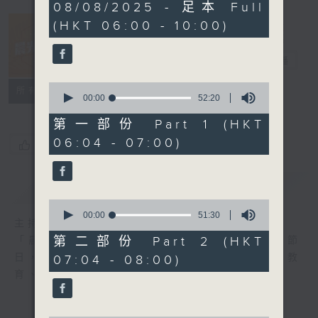
3
08/08/2025 - 足本 Full
hours,
(HKT 06:00 - 10:00)
23
minutes,
14
晨光第一線
seconds
電台直播
0
FACEBOOK
聯絡
所有集數
seconds
00:00
52:20
of
52
第一部份 Part 1 (HKT
minutes,
06:04 - 07:00)
20
您喜歡這個節目嗎?
seconds
簡介
GIST
0
seconds
00:00
51:30
主持人：阿O、白原顥、嘉明、Vicky、旋仔
of
51
第二部份 Part 2 (HKT
「晨光第一線」是香港電台其中一個最長壽節
minutes,
日，節日內容包括羅萬有，綜合新聞、娛樂、教
07:04 - 08:00)
30
seconds
育、財經、資訊，為您營造輕鬆愉快的清晨～