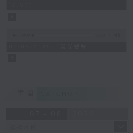
minutes,
10:00)
42
seconds
0
seconds
00:00
12:14
of
12
07/08/2026 - 晨光警聲
minutes,
14
seconds
重溫
CATCHUP
07 - 08
2026