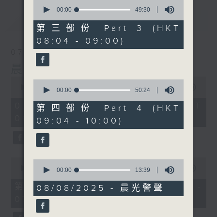
0
seconds
00:00
49:30
of
最新
LATEST
49
第三部份 Part 3 (HKT
minutes,
08:04 - 09:00)
30
seconds
07/08/2026
晨光第一線
0
0
seconds
00:00
3:26:32
seconds
00:00
50:24
of
of
3
07/08/2026 - 足本 Full (HKT
50
第四部份 Part 4 (HKT
hours,
minutes,
06:00 - 10:00)
26
09:04 - 10:00)
24
minutes,
seconds
32
seconds
0
0
seconds
00:00
51:20
seconds
00:00
13:39
of
of
51
第一部份 Part 1 (HKT 06:04 -
13
08/08/2025 - 晨光警聲
minutes,
minutes,
07:00)
20
39
seconds
seconds