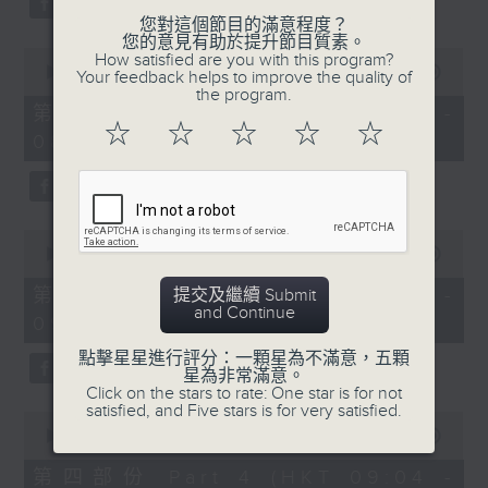
您對這個節目的滿意程度？
您的意見有助於提升節目質素。
0
How satisfied are you with this program?
seconds
00:00
53:09
Your feedback helps to improve the quality of
of
the program.
53
第二部份 Part 2 (HKT 07:04 -
minutes,
☆
☆
☆
☆
☆
08:00)
9
seconds
0
seconds
00:00
49:59
of
49
第三部份 Part 3 (HKT 08:04 -
提交及繼續 Submit
minutes,
and Continue
09:00)
59
seconds
點擊星星進行評分：一顆星為不滿意，五顆
星為非常滿意。
Click on the stars to rate: One star is for not
satisfied, and Five stars is for very satisfied.
0
seconds
00:00
52:42
of
52
第四部份 Part 4 (HKT 09:04 -