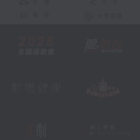
交 通
社 交
聯 絡
公眾回饋