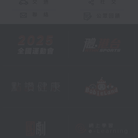
交 通
社 交
聯 絡
公眾回饋