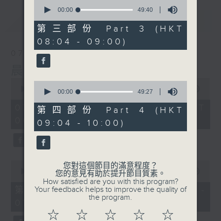
0
seconds
00:00
49:40
of
最新
LATEST
49
第三部份 Part 3 (HKT
minutes,
08:04 - 09:00)
40
seconds
07/08/2026
晨光第一線
0
0
seconds
00:00
3:26:32
seconds
00:00
49:27
of
of
3
07/08/2026 - 足本 Full (HKT
49
第四部份 Part 4 (HKT
hours,
minutes,
06:00 - 10:00)
26
09:04 - 10:00)
27
minutes,
seconds
32
seconds
0
您對這個節目的滿意程度？
seconds
00:00
51:20
您的意見有助於提升節目質素。
of
How satisfied are you with this program?
51
第一部份 Part 1 (HKT 06:04 -
Your feedback helps to improve the quality of
minutes,
the program.
07:00)
20
seconds
☆
☆
☆
☆
☆