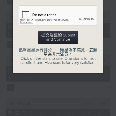
0
seconds
00:00
53:09
of
53
第二部份 Part 2 (HKT 07:04 -
minutes,
08:00)
9
提交及繼續 Submit
seconds
and Continue
點擊星星進行評分：一顆星為不滿意，五顆
星為非常滿意。
0
Click on the stars to rate: One star is for not
seconds
00:00
49:59
satisfied, and Five stars is for very satisfied.
of
49
第三部份 Part 3 (HKT 08:04 -
minutes,
09:00)
59
seconds
0
seconds
00:00
52:42
of
52
第四部份 Part 4 (HKT 09:04 -