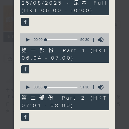
3
25/08/2025 - 足本 Full
hours,
(HKT 06:00 - 10:00)
20
minutes,
27
晨光第一線
seconds
電台直播
0
FACEBOOK
聯絡
所有集數
seconds
00:00
50:30
of
50
第一部份 Part 1 (HKT
minutes,
06:04 - 07:00)
30
您喜歡這個節目嗎?
seconds
簡介
GIST
0
seconds
00:00
51:30
主持人：阿O、白原顥、嘉明、Vicky、旋仔
of
51
第二部份 Part 2 (HKT
「晨光第一線」是香港電台其中一個最長壽節
minutes,
日，節日內容包括羅萬有，綜合新聞、娛樂、教
07:04 - 08:00)
30
seconds
育、財經、資訊，為您營造輕鬆愉快的清晨～