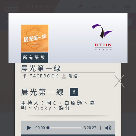
ENG
/
簡
×
全新 RTHK On The Go
取得
一手掌握 RTHK 電台、電視節目
所有集數
晨光第一線
X
FACEBOOK
聯絡
晨光第一線
主持人：阿O、白原顥、嘉
明、Vicky、旋仔
0
seconds
00:00
3:20:27
of