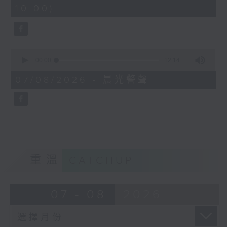
minutes,
10:00)
42
seconds
0
seconds
00:00
12:14
of
12
07/08/2026 - 晨光警聲
minutes,
14
seconds
重溫
CATCHUP
07 - 08
2026