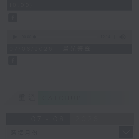
minutes,
10:00)
42
seconds
0
seconds
00:00
12:14
of
12
07/08/2026 - 晨光警聲
minutes,
14
seconds
重溫
CATCHUP
07 - 08
2026