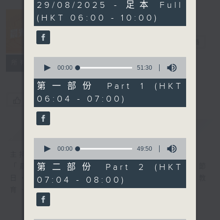
3
29/08/2025 - 足本 Full
hours,
(HKT 06:00 - 10:00)
19
minutes,
30
晨光第一線
seconds
電台直播
0
FACEBOOK
聯絡
所有集數
seconds
00:00
51:30
of
51
第一部份 Part 1 (HKT
minutes,
06:04 - 07:00)
30
您喜歡這個節目嗎?
seconds
簡介
GIST
0
seconds
00:00
49:50
主持人：阿O、白原顥、嘉明、Vicky、旋仔
of
49
第二部份 Part 2 (HKT
「晨光第一線」是香港電台其中一個最長壽節
minutes,
日，節日內容包括羅萬有，綜合新聞、娛樂、教
07:04 - 08:00)
50
seconds
育、財經、資訊，為您營造輕鬆愉快的清晨～