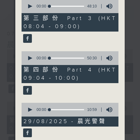
0
seconds
00:00
48:10
of
最新
LATEST
48
第三部份 Part 3 (HKT
minutes,
08:04 - 09:00)
10
seconds
07/08/2026
晨光第一線
0
0
seconds
00:00
3:26:32
seconds
00:00
50:30
of
of
3
07/08/2026 - 足本 Full (HKT
50
第四部份 Part 4 (HKT
hours,
minutes,
06:00 - 10:00)
26
09:04 - 10:00)
30
minutes,
seconds
32
seconds
0
0
seconds
00:00
51:20
seconds
00:00
10:59
of
of
51
第一部份 Part 1 (HKT 06:04 -
10
29/08/2025 - 晨光警聲
minutes,
minutes,
07:00)
20
59
seconds
seconds