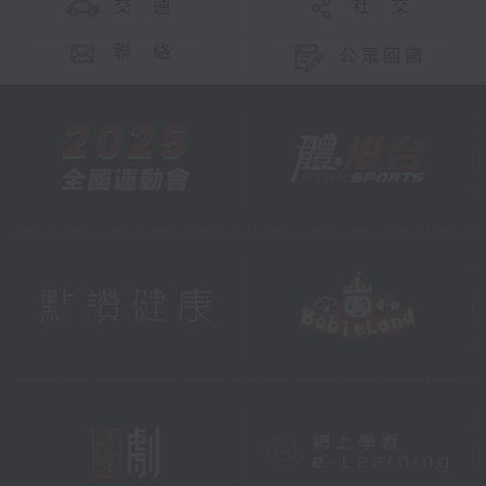
交 通
社 交
聯 絡
公眾回饋