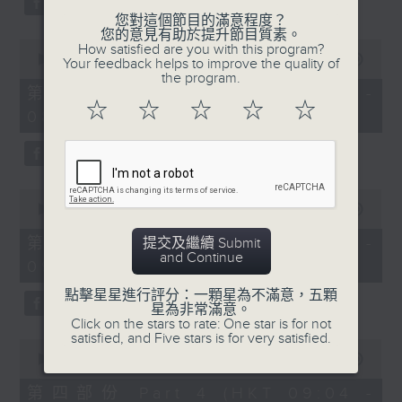
您對這個節目的滿意程度？
您的意見有助於提升節目質素。
0
How satisfied are you with this program?
seconds
00:00
53:09
Your feedback helps to improve the quality of
of
the program.
53
第二部份 Part 2 (HKT 07:04 -
minutes,
☆
☆
☆
☆
☆
08:00)
9
seconds
0
seconds
00:00
49:59
of
49
第三部份 Part 3 (HKT 08:04 -
提交及繼續 Submit
minutes,
and Continue
09:00)
59
seconds
點擊星星進行評分：一顆星為不滿意，五顆
星為非常滿意。
Click on the stars to rate: One star is for not
satisfied, and Five stars is for very satisfied.
0
seconds
00:00
52:42
of
52
第四部份 Part 4 (HKT 09:04 -