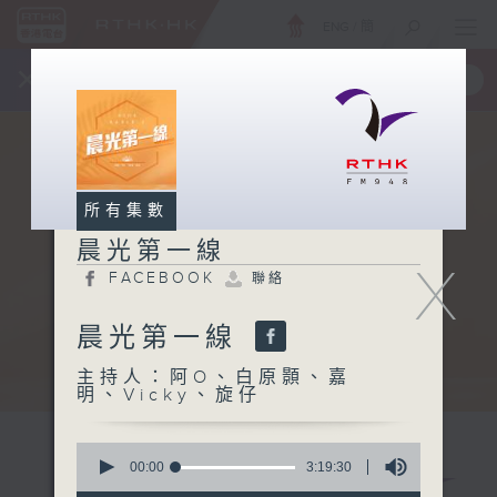
ENG
/
簡
×
全新 RTHK On The Go
取得
一手掌握 RTHK 電台、電視節目
所有集數
晨光第一線
X
FACEBOOK
聯絡
晨光第一線
主持人：阿O、白原顥、嘉
明、Vicky、旋仔
0
seconds
00:00
3:19:30
of