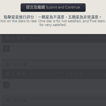
第一部份 Part 1 (HKT 06:04 - 07:00
minutes,
20
提交及繼續 Submit and Continue
seconds
Volume
90%
點擊星星進行評分：一顆星為不滿意，五顆星為非常滿意。
lick on the stars to rate: One star is for not satisfied, and Five stars 
0
for very satisfied.
seconds
00:00
of
53
第二部份 Part 2 (HKT 07:04 - 08:00
minutes,
9
seconds
Volume
90%
0
seconds
00:00
of
49
第三部份 Part 3 (HKT 08:04 - 09:00
minutes,
59
seconds
Volume
90%
0
seconds
00:00
of