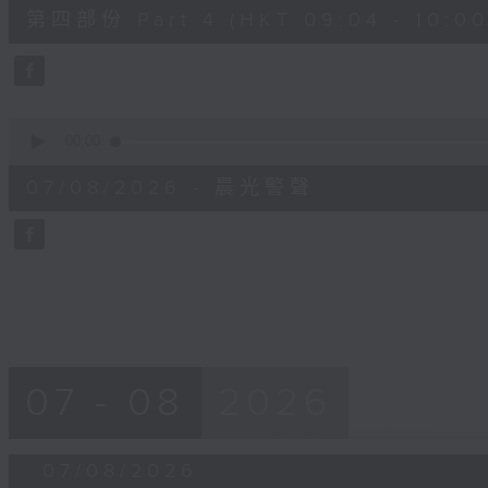
52
第四部份 Part 4 (HKT 09:04 - 10:00
minutes,
42
seconds
Volume
90%
0
seconds
00:00
of
12
07/08/2026 - 晨光警聲
minutes,
14
seconds
Volume
90%
07 - 08
2026
07/08/2026