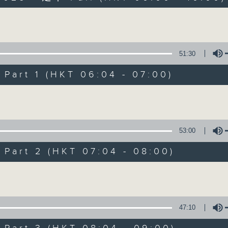
Volume
51:30
art 1 (HKT 06:04 - 07:00)
Volume
晨光第一線
FACEBOOK
聯絡
所有集數
53:00
art 2 (HKT 07:04 - 08:00)
您喜歡這個節目嗎?
Volume
主持人：阿O、白原顥、嘉明、Vicky、旋仔
47:10
「晨光第一線」是香港電台其中一個最長壽