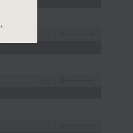
)
is
53:09
)
49:59
)
52:42