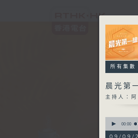
所有集數
晨光第
主持人：阿
0
seconds
00:00
of
3
09/09/