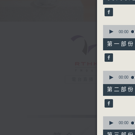
hours,
19
minutes,
19
seconds
90%
0
seconds
00:00
of
51
第一部份 P
minutes,
30
seconds
90%
0
seconds
00:00
電台直播
of
53
第二部份 P
minutes,
0
seconds
90%
0
seconds
00:00
of
47