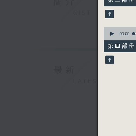
簡介
第三部份 P
minutes,
10
GIST
seconds
90%
0
seconds
00:00
of
48
第四部份 P
minutes,
9
seconds
90%
最新
LATEST