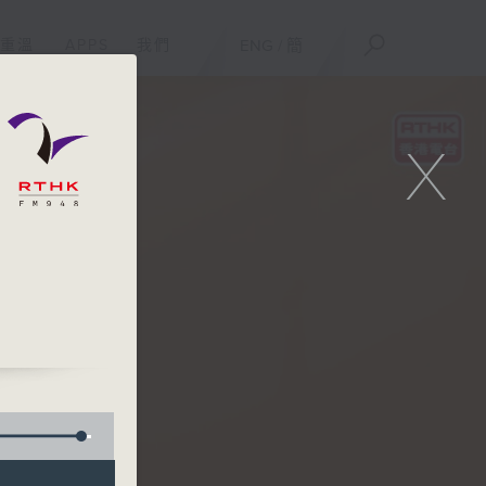
重溫
APPS
我們
ENG
/
簡
X