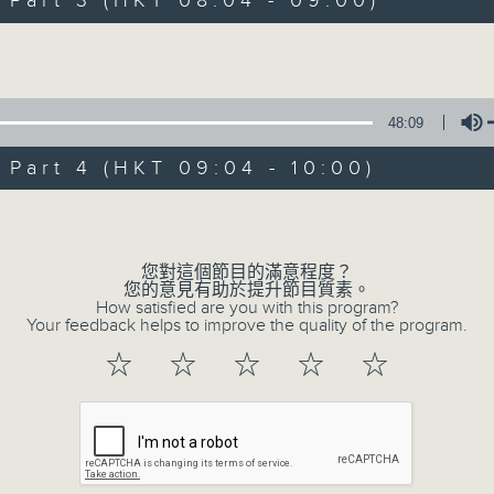
art 3 (HKT 08:04 - 09:00)
娛樂、教育、財經、資訊，為您營造輕鬆愉快
Volume
48:09
art 4 (HKT 09:04 - 10:00)
07/08/2026
Volume
晨光第一線
0
您對這個節目的滿意程度？
seconds
00:00
您的意見有助於提升節目質素。
of
How satisfied are you with this program?
3
Your feedback helps to improve the quality of the program.
07/08/2026 - 足本 Full (HKT 06:00
hours,
26
☆
☆
☆
☆
☆
minutes,
32
seconds
Volume
90%
0
seconds
00:00
of
51