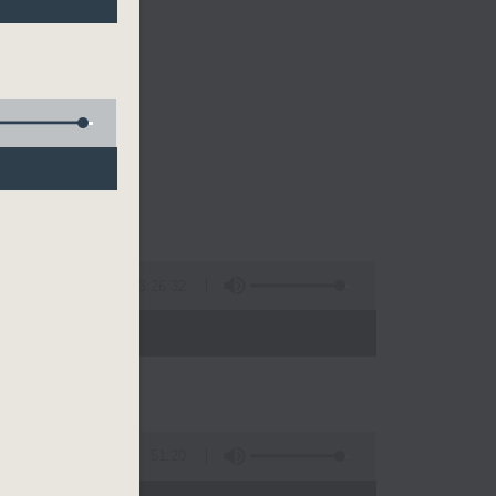
的清晨～
3:26:32
 - 10:00)
51:20