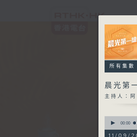
所有集數
晨光第
主持人：阿
0
seconds
00:00
of
3
11/09/2