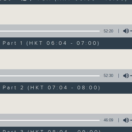
olume
52:20
art 1 (HKT 06:04 - 07:00)
Volume
晨光第一線
FACEBOOK
聯絡
所有集數
52:30
art 2 (HKT 07:04 - 08:00)
您喜歡這個節目嗎?
Volume
主持人：阿O、白原顥、嘉明、Vicky、旋仔
46:09
「晨光第一線」是香港電台其中一個最長壽