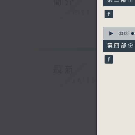
簡介
第三部份 P
minutes,
9
GIST
seconds
90%
0
seconds
00:00
of
50
第四部份 P
minutes,
31
seconds
90%
最新
LATEST