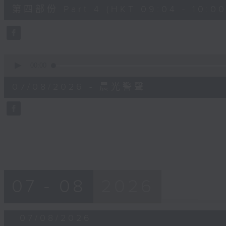
52
第四部份 Part 4 (HKT 09:04 - 10:00
minutes,
42
seconds
Volume
90%
0
seconds
00:00
of
12
07/08/2026 - 晨光警聲
minutes,
14
seconds
Volume
90%
07 - 08
2026
07/08/2026