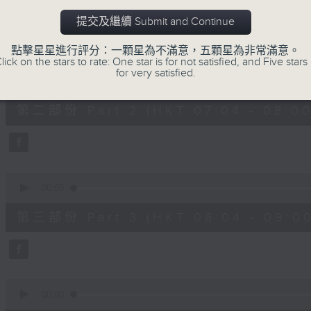
第一部份 Part 1 (HKT 06:04 - 07:00
minutes,
20
提交及繼續 Submit and Continue
seconds
Volume
90%
點擊星星進行評分：一顆星為不滿意，五顆星為非常滿意。
lick on the stars to rate: One star is for not satisfied, and Five stars 
0
for very satisfied.
seconds
00:00
of
53
第二部份 Part 2 (HKT 07:04 - 08:00
minutes,
9
seconds
Volume
90%
0
seconds
00:00
of
49
第三部份 Part 3 (HKT 08:04 - 09:00
minutes,
59
seconds
Volume
90%
0
seconds
00:00
of