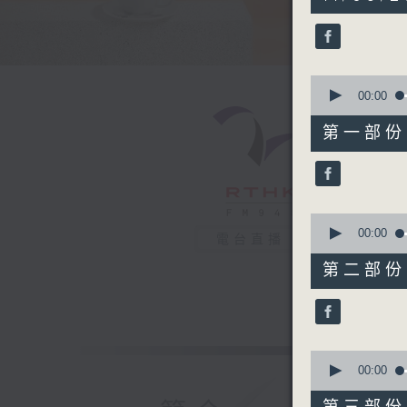
hours,
21
minutes,
1
second
V
90%
0
seconds
00:00
of
52
第一部份 P
minutes,
20
seconds
90%
0
seconds
00:00
電台直播
of
52
第二部份 P
minutes,
30
seconds
90%
0
seconds
00:00
of
46