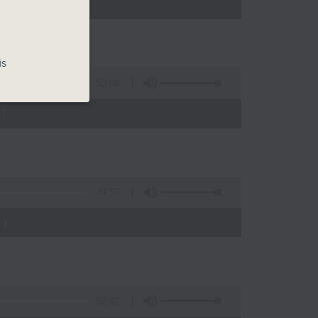
)
is
53:09
)
49:59
)
52:42