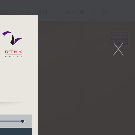
重溫
APPS
我們
ENG
/
簡
X