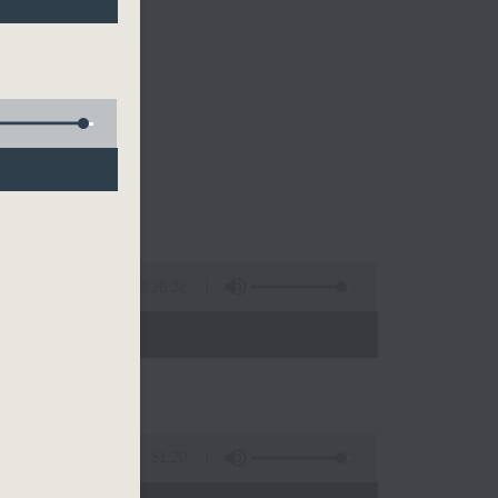
的清晨～
3:26:32
 - 10:00)
51:20