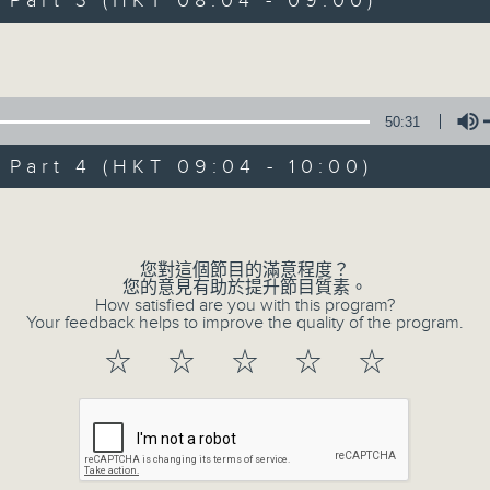
art 3 (HKT 08:04 - 09:00)
娛樂、教育、財經、資訊，為您營造輕鬆愉快
Volume
50:31
art 4 (HKT 09:04 - 10:00)
07/08/2026
Volume
晨光第一線
0
您對這個節目的滿意程度？
seconds
00:00
您的意見有助於提升節目質素。
of
How satisfied are you with this program?
3
Your feedback helps to improve the quality of the program.
07/08/2026 - 足本 Full (HKT 06:00
hours,
26
☆
☆
☆
☆
☆
minutes,
32
seconds
Volume
90%
0
seconds
00:00
of
51