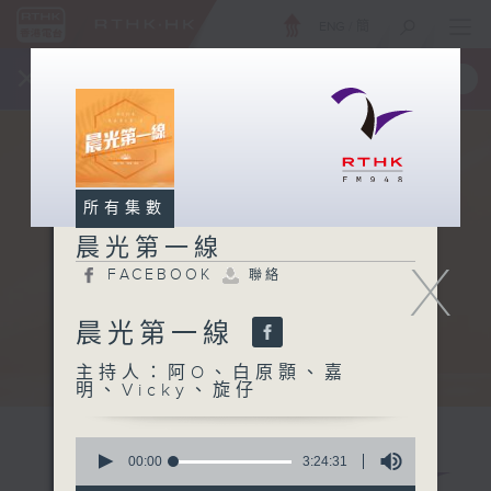
ENG
/
簡
×
全新 RTHK On The Go
取得
一手掌握 RTHK 電台、電視節目
所有集數
晨光第一線
X
FACEBOOK
聯絡
晨光第一線
主持人：阿O、白原顥、嘉
明、Vicky、旋仔
0
seconds
00:00
3:24:31
of