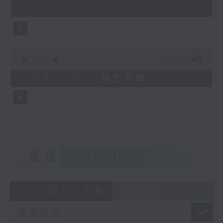
minutes,
10:00)
42
seconds
0
seconds
00:00
12:14
of
12
07/08/2026 - 晨光警聲
minutes,
14
seconds
重溫
CATCHUP
07 - 08
2026