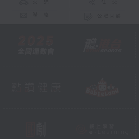
交 通
社 交
聯 絡
公眾回饋