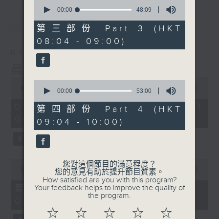
0
seconds
00:00
48:09
of
最新
LATEST
48
第三部份 Part 3 (HKT
minutes,
08:04 - 09:00)
9
seconds
07/08/2026
晨光第一線
0
0
seconds
00:00
3:26:32
seconds
00:00
53:00
of
of
3
07/08/2026 - 足本 Full (HKT
53
第四部份 Part 4 (HKT
hours,
minutes,
06:00 - 10:00)
26
09:04 - 10:00)
0
minutes,
seconds
32
seconds
0
您對這個節目的滿意程度？
seconds
00:00
51:20
您的意見有助於提升節目質素。
of
How satisfied are you with this program?
51
第一部份 Part 1 (HKT 06:04 -
Your feedback helps to improve the quality of
minutes,
the program.
07:00)
20
seconds
☆
☆
☆
☆
☆