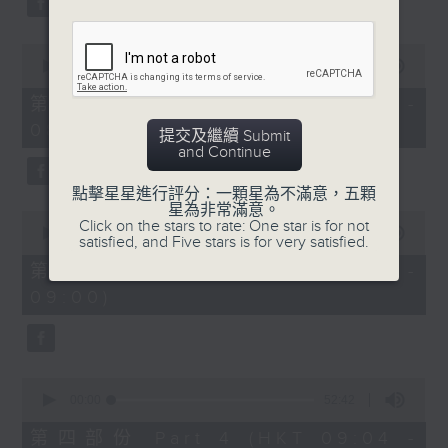
0
seconds
00:00
53:09
of
53
第二部份 Part 2 (HKT 07:04 -
minutes,
08:00)
9
提交及繼續 Submit
seconds
and Continue
點擊星星進行評分：一顆星為不滿意，五顆
星為非常滿意。
0
Click on the stars to rate: One star is for not
seconds
00:00
49:59
satisfied, and Five stars is for very satisfied.
of
49
第三部份 Part 3 (HKT 08:04 -
minutes,
09:00)
59
seconds
0
seconds
00:00
52:42
of
52
第四部份 Part 4 (HKT 09:04 -