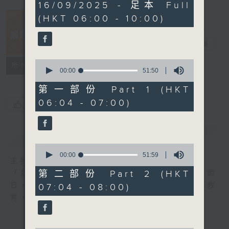
3
16/09/2025 - 足本 Full
hours,
(HKT 06:00 - 10:00)
24
minutes,
31
晨光第一線
seconds
電台直播
0
FACEBOOK
聯絡
所有集數
seconds
00:00
51:50
of
51
第一部份 Part 1 (HKT
minutes,
06:04 - 07:00)
50
您喜歡這個節目嗎?
seconds
簡介
GIST
0
seconds
00:00
51:59
主持人：阿O、白原顥、嘉明、Vicky、旋仔
of
51
第二部份 Part 2 (HKT
「晨光第一線」是香港電台其中一個最長壽節
minutes,
日，節日內容包括羅萬有，綜合新聞、娛樂、教
07:04 - 08:00)
59
seconds
育、財經、資訊，為您營造輕鬆愉快的清晨～