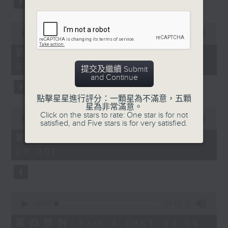
0
seconds
00:00
53:09
of
53
第二部份 Part 2 (HKT 07:04 -
minutes,
08:00)
9
提交及繼續 Submit
seconds
and Continue
點擊星星進行評分：一顆星為不滿意，五顆
星為非常滿意。
0
Click on the stars to rate: One star is for not
seconds
00:00
49:59
satisfied, and Five stars is for very satisfied.
of
49
第三部份 Part 3 (HKT 08:04 -
minutes,
09:00)
59
seconds
0
seconds
00:00
52:42
of
52
第四部份 Part 4 (HKT 09:04 -