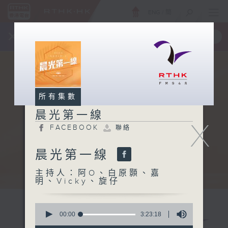
ENG
/
簡
×
全新 RTHK On The Go
取得
一手掌握 RTHK 電台、電視節目
所有集數
晨光第一線
X
FACEBOOK
聯絡
晨光第一線
主持人：阿O、白原顥、嘉
明、Vicky、旋仔
0
seconds
00:00
3:23:18
of