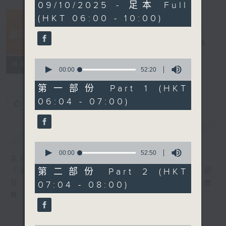
3
09/10/2025 - 足本 Full
hours,
(HKT 06:00 - 10:00)
23
minutes,
18
晨光第一線
seconds
電台直播
0
FACEBOOK
聯絡
所有集數
seconds
00:00
52:20
of
52
第一部份 Part 1 (HKT
minutes,
06:04 - 07:00)
20
您喜歡這個節目嗎?
seconds
簡介
GIST
0
seconds
00:00
52:50
主持人：阿O、白原顥、嘉明、Vicky、旋仔
of
52
第二部份 Part 2 (HKT
「晨光第一線」是香港電台其中一個最長壽節
minutes,
日，節日內容包括羅萬有，綜合新聞、娛樂、教
07:04 - 08:00)
50
seconds
育、財經、資訊，為您營造輕鬆愉快的清晨～