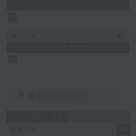
minutes,
10:00)
42
seconds
0
seconds
00:00
12:14
of
12
07/08/2026 - 晨光警聲
minutes,
14
seconds
重溫
CATCHUP
07 - 08
2026