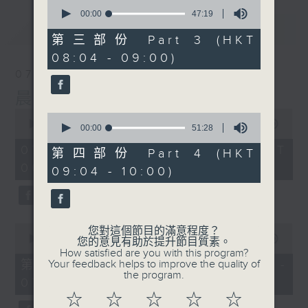
0
seconds
00:00
47:19
of
最新
LATEST
47
第三部份 Part 3 (HKT
minutes,
08:04 - 09:00)
19
seconds
07/08/2026
晨光第一線
0
0
seconds
00:00
3:26:32
seconds
00:00
51:28
of
of
3
07/08/2026 - 足本 Full (HKT
51
第四部份 Part 4 (HKT
hours,
minutes,
06:00 - 10:00)
26
09:04 - 10:00)
28
minutes,
seconds
32
seconds
0
您對這個節目的滿意程度？
seconds
00:00
51:20
您的意見有助於提升節目質素。
of
How satisfied are you with this program?
51
第一部份 Part 1 (HKT 06:04 -
Your feedback helps to improve the quality of
minutes,
the program.
07:00)
20
seconds
☆
☆
☆
☆
☆