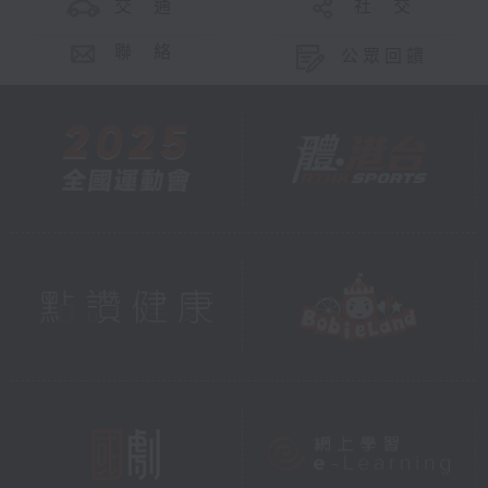
交 通
社 交
聯 絡
公眾回饋