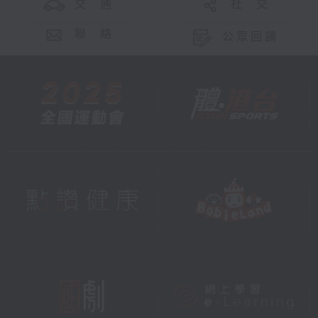
交 通
社 交
聯 絡
公眾回饋