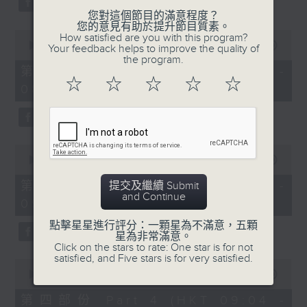
您對這個節目的滿意程度？
您的意見有助於提升節目質素。
0
How satisfied are you with this program?
seconds
00:00
53:09
Your feedback helps to improve the quality of
of
the program.
53
第二部份 Part 2 (HKT 07:04 -
minutes,
☆
☆
☆
☆
☆
08:00)
9
seconds
0
seconds
00:00
49:59
of
49
第三部份 Part 3 (HKT 08:04 -
提交及繼續 Submit
minutes,
and Continue
09:00)
59
seconds
點擊星星進行評分：一顆星為不滿意，五顆
星為非常滿意。
Click on the stars to rate: One star is for not
satisfied, and Five stars is for very satisfied.
0
seconds
00:00
52:42
of
52
第四部份 Part 4 (HKT 09:04 -