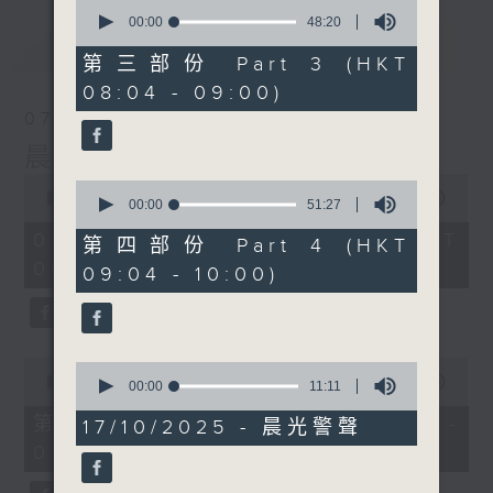
0
seconds
00:00
48:20
of
最新
LATEST
48
第三部份 Part 3 (HKT
minutes,
08:04 - 09:00)
20
seconds
07/08/2026
晨光第一線
0
0
seconds
00:00
3:26:32
seconds
00:00
51:27
of
of
3
07/08/2026 - 足本 Full (HKT
51
第四部份 Part 4 (HKT
hours,
minutes,
06:00 - 10:00)
26
09:04 - 10:00)
27
minutes,
seconds
32
seconds
0
0
seconds
00:00
51:20
seconds
00:00
11:11
of
of
51
第一部份 Part 1 (HKT 06:04 -
11
17/10/2025 - 晨光警聲
minutes,
minutes,
07:00)
20
11
seconds
seconds