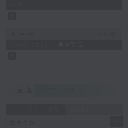
minutes,
10:00)
42
seconds
0
seconds
00:00
12:14
of
12
07/08/2026 - 晨光警聲
minutes,
14
seconds
重溫
CATCHUP
07 - 08
2026