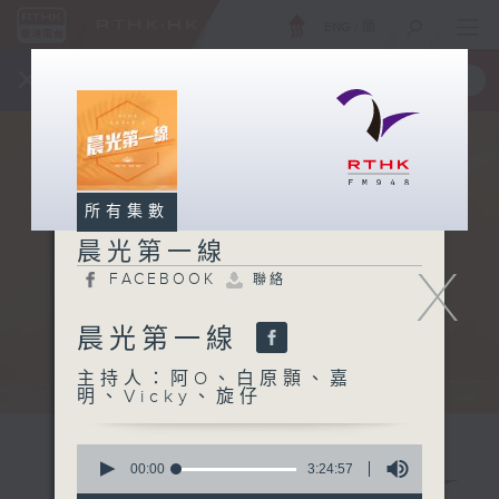
ENG
/
簡
×
全新 RTHK On The Go
取得
一手掌握 RTHK 電台、電視節目
所有集數
晨光第一線
X
FACEBOOK
聯絡
晨光第一線
主持人：阿O、白原顥、嘉
明、Vicky、旋仔
0
seconds
00:00
3:24:57
of