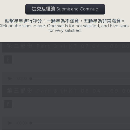
第一部份 Part 1 (HKT 06:04 - 07:00
minutes,
10
提交及繼續 Submit and Continue
seconds
Volume
90%
點擊星星進行評分：一顆星為不滿意，五顆星為非常滿意。
lick on the stars to rate: One star is for not satisfied, and Five stars 
0
for very satisfied.
seconds
00:00
of
56
第二部份 Part 2 (HKT 07:04 - 08:00
minutes,
20
seconds
Volume
90%
0
seconds
00:00
of
56
第三部份 Part 3 (HKT 08:04 - 09:00
minutes,
19
seconds
Volume
90%
0
seconds
00:00
of