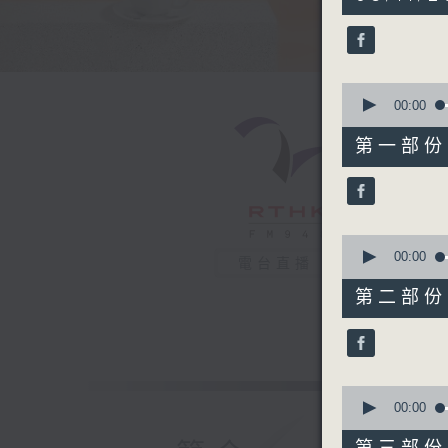
hours,
23
minutes,
39
seconds
90%
0
seconds
00:00
of
52
第一部份 P
minutes,
20
seconds
90%
0
seconds
00:00
電台直播
of
51
第二部份 P
minutes,
49
seconds
90%
0
seconds
00:00
of
48