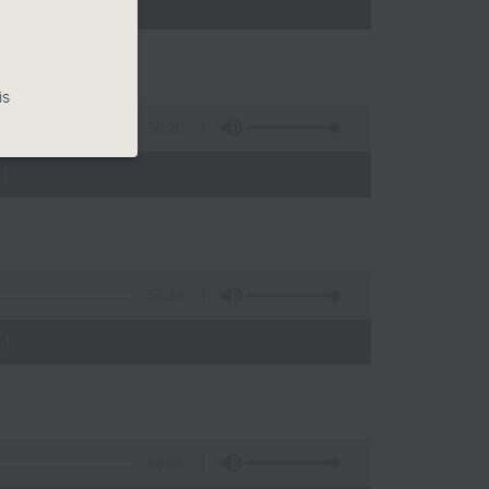
)
is
56:20
)
56:19
)
56:09