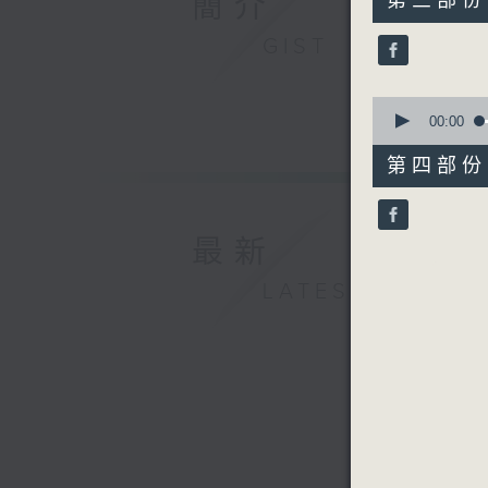
簡介
第三部份 P
minutes,
20
GIST
seconds
90%
0
seconds
00:00
of
51
第四部份 P
minutes,
39
seconds
90%
最新
LATEST