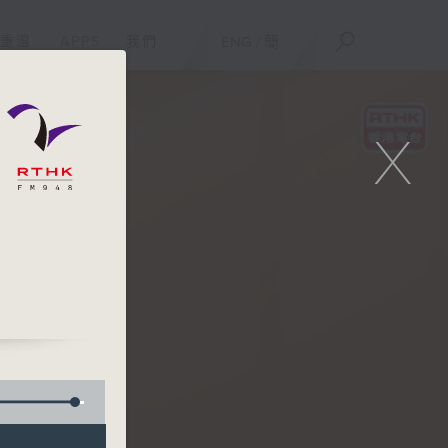
重溫
APPS
我們
ENG
/
簡
X