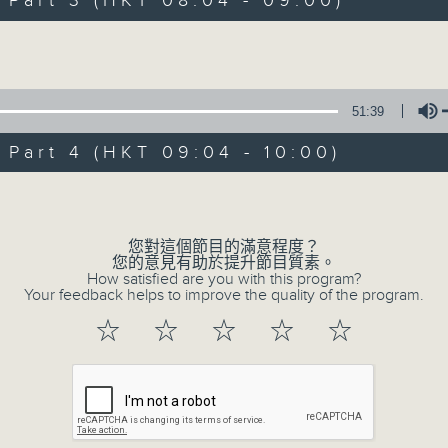
art 3 (HKT 08:04 - 09:00)
娛樂、教育、財經、資訊，為您營造輕鬆愉快
Volume
51:39
art 4 (HKT 09:04 - 10:00)
07/08/2026
Volume
晨光第一線
0
您對這個節目的滿意程度？
seconds
00:00
您的意見有助於提升節目質素。
of
How satisfied are you with this program?
3
Your feedback helps to improve the quality of the program.
07/08/2026 - 足本 Full (HKT 06:04
hours,
44
☆
☆
☆
☆
☆
minutes,
0
seconds
Volume
90%
0
seconds
00:00
of
56