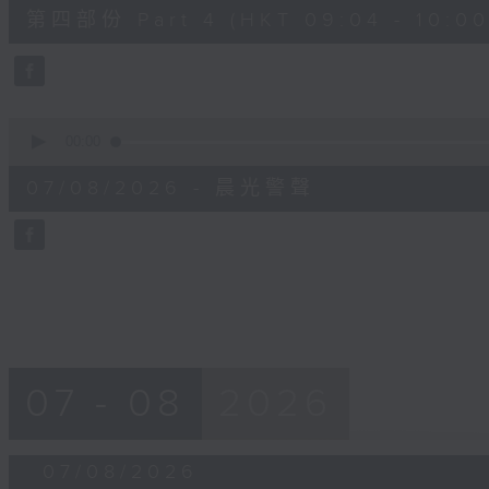
56
第四部份 Part 4 (HKT 09:04 - 10:00
minutes,
9
seconds
Volume
90%
0
seconds
00:00
of
12
07/08/2026 - 晨光警聲
minutes,
14
seconds
Volume
90%
07 - 08
2026
07/08/2026