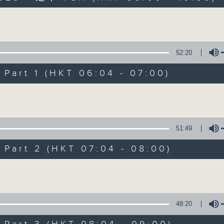
Volume
52:20
art 1 (HKT 06:04 - 07:00)
Volume
晨光第一線
FACEBOOK
聯絡
所有集數
51:49
art 2 (HKT 07:04 - 08:00)
您喜歡這個節目嗎?
Volume
主持人：阿O、白原顥、嘉明、Vicky、旋仔
48:20
「晨光第一線」是香港電台其中一個最長壽