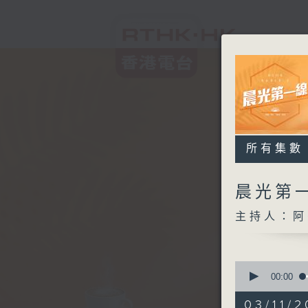
所有集數
晨光第
主持人：阿
0
seconds
00:00
of
3
03/11/2