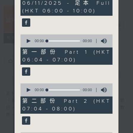
0
06/11/2025 - 足本 Full
seconds
(HKT 06:00 - 10:00)
晨光第一線
電台直播
0
FACEBOOK
聯絡
所有集數
seconds
00:00
00:00
of
0
第一部份 Part 1 (HKT
seconds
06:04 - 07:00)
您喜歡這個節目嗎?
簡介
GIST
0
seconds
00:00
00:00
主持人：阿O、白原顥、嘉明、Vicky、旋仔
of
0
第二部份 Part 2 (HKT
「晨光第一線」是香港電台其中一個最長壽節
seconds
日，節日內容包括羅萬有，綜合新聞、娛樂、教
07:04 - 08:00)
育、財經、資訊，為您營造輕鬆愉快的清晨～