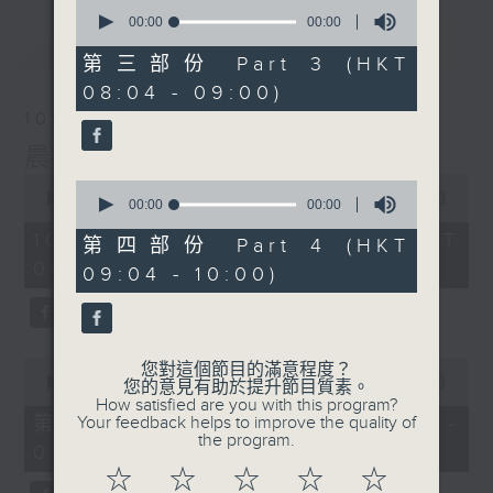
0
seconds
00:00
00:00
of
最新
LATEST
0
第三部份 Part 3 (HKT
seconds
08:04 - 09:00)
10/08/2026
晨光第一線
0
0
seconds
00:00
3:43:59
seconds
00:00
00:00
of
of
3
10/08/2026 - 足本 Full (HKT
0
第四部份 Part 4 (HKT
hours,
seconds
06:04 - 10:00)
43
09:04 - 10:00)
minutes,
59
seconds
0
您對這個節目的滿意程度？
seconds
00:00
56:10
您的意見有助於提升節目質素。
of
How satisfied are you with this program?
56
第一部份 Part 1 (HKT 06:04 -
Your feedback helps to improve the quality of
minutes,
the program.
07:00)
10
seconds
☆
☆
☆
☆
☆