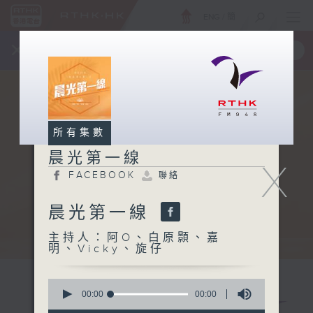
ENG
/
簡
×
全新 RTHK On The Go
取得
一手掌握 RTHK 電台、電視節目
所有集數
晨光第一線
X
FACEBOOK
聯絡
晨光第一線
主持人：阿O、白原顥、嘉
明、Vicky、旋仔
0
seconds
00:00
00:00
of