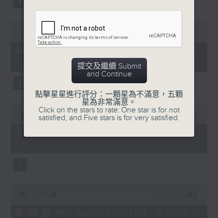
0
seconds
00:00
56:20
of
56
第二部份 Part 2 (HKT 07:04 -
minutes,
08:00)
20
提交及繼續 Submit
seconds
and Continue
點擊星星進行評分：一顆星為不滿意，五顆
星為非常滿意。
0
Click on the stars to rate: One star is for not
seconds
00:00
56:10
satisfied, and Five stars is for very satisfied.
of
56
第三部份 Part 3 (HKT 08:04 -
minutes,
09:00)
10
seconds
0
seconds
00:00
56:09
of
56
第四部份 Part 4 (HKT 09:04 -