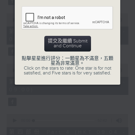
0
seconds
00:00
53:09
of
53
第二部份 Part 2 (HKT 07:04 -
minutes,
08:00)
9
提交及繼續 Submit
seconds
and Continue
點擊星星進行評分：一顆星為不滿意，五顆
星為非常滿意。
0
Click on the stars to rate: One star is for not
seconds
00:00
49:59
satisfied, and Five stars is for very satisfied.
of
49
第三部份 Part 3 (HKT 08:04 -
minutes,
09:00)
59
seconds
0
seconds
00:00
52:42
of
52
第四部份 Part 4 (HKT 09:04 -