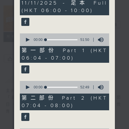
3
11/11/2025 - 足本 Full
hours,
(HKT 06:00 - 10:00)
24
minutes,
53
晨光第一線
seconds
電台直播
0
FACEBOOK
聯絡
所有集數
seconds
00:00
51:50
of
51
第一部份 Part 1 (HKT
minutes,
06:04 - 07:00)
50
您喜歡這個節目嗎?
seconds
簡介
GIST
0
seconds
00:00
52:49
主持人：阿O、白原顥、嘉明、Vicky、旋仔
of
52
第二部份 Part 2 (HKT
「晨光第一線」是香港電台其中一個最長壽節
minutes,
日，節日內容包括羅萬有，綜合新聞、娛樂、教
07:04 - 08:00)
49
seconds
育、財經、資訊，為您營造輕鬆愉快的清晨～