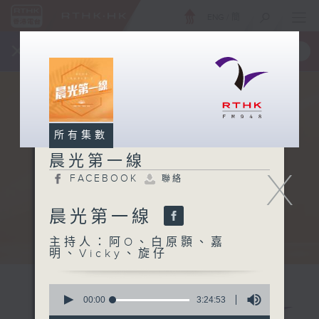
ENG
/
簡
×
全新 RTHK On The Go
取得
一手掌握 RTHK 電台、電視節目
所有集數
晨光第一線
X
FACEBOOK
聯絡
晨光第一線
主持人：阿O、白原顥、嘉
明、Vicky、旋仔
0
seconds
00:00
3:24:53
of