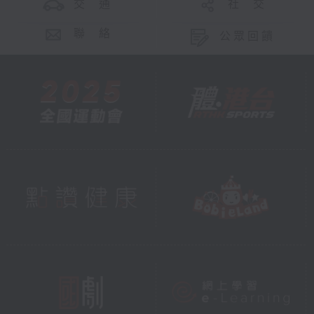
交 通
社 交
聯 絡
公眾回饋