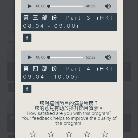
0
seconds
00:00
48:29
of
最新
LATEST
48
第三部份 Part 3 (HKT
minutes,
08:04 - 09:00)
29
seconds
07/08/2026
晨光第一線
0
0
seconds
00:00
3:26:32
seconds
00:00
52:12
of
of
3
07/08/2026 - 足本 Full (HKT
52
第四部份 Part 4 (HKT
hours,
minutes,
06:00 - 10:00)
26
09:04 - 10:00)
12
minutes,
seconds
32
seconds
0
您對這個節目的滿意程度？
seconds
00:00
51:20
您的意見有助於提升節目質素。
of
How satisfied are you with this program?
51
第一部份 Part 1 (HKT 06:04 -
Your feedback helps to improve the quality of
minutes,
the program.
07:00)
20
seconds
☆
☆
☆
☆
☆