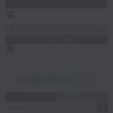
minutes,
10:00)
42
seconds
0
seconds
00:00
12:14
of
12
07/08/2026 - 晨光警聲
minutes,
14
seconds
重溫
CATCHUP
07 - 08
2026