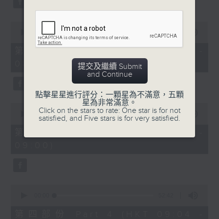
0
seconds
00:00
53:09
of
53
第二部份 Part 2 (HKT 07:04 -
minutes,
08:00)
9
提交及繼續 Submit
seconds
and Continue
點擊星星進行評分：一顆星為不滿意，五顆
星為非常滿意。
0
Click on the stars to rate: One star is for not
seconds
00:00
49:59
satisfied, and Five stars is for very satisfied.
of
49
第三部份 Part 3 (HKT 08:04 -
minutes,
09:00)
59
seconds
0
seconds
00:00
52:42
of
52
第四部份 Part 4 (HKT 09:04 -