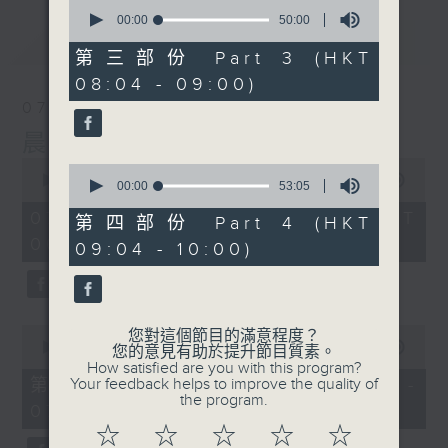
0
seconds
00:00
50:00
of
最新
LATEST
50
第三部份 Part 3 (HKT
minutes,
08:04 - 09:00)
0
seconds
07/08/2026
晨光第一線
0
0
seconds
00:00
3:26:32
seconds
00:00
53:05
of
of
3
07/08/2026 - 足本 Full (HKT
53
第四部份 Part 4 (HKT
hours,
minutes,
06:00 - 10:00)
26
09:04 - 10:00)
5
minutes,
seconds
32
seconds
0
您對這個節目的滿意程度？
seconds
00:00
51:20
您的意見有助於提升節目質素。
of
How satisfied are you with this program?
51
第一部份 Part 1 (HKT 06:04 -
Your feedback helps to improve the quality of
minutes,
the program.
07:00)
20
seconds
☆
☆
☆
☆
☆