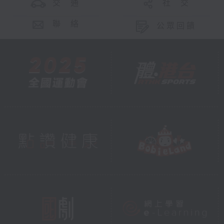
交 通
社 交
聯 絡
公眾回饋