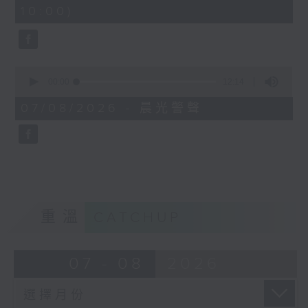
minutes,
10:00)
42
seconds
0
seconds
00:00
12:14
of
12
07/08/2026 - 晨光警聲
minutes,
14
seconds
重溫
CATCHUP
07 - 08
2026