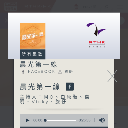
ENG
/
簡
×
全新 RTHK On The Go
取得
一手掌握 RTHK 電台、電視節目
所有集數
晨光第一線
X
FACEBOOK
聯絡
晨光第一線
主持人：阿O、白原顥、嘉
明、Vicky、旋仔
0
seconds
00:00
3:26:35
of