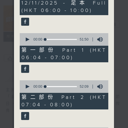
3
12/11/2025 - 足本 Full
hours,
(HKT 06:00 - 10:00)
26
minutes,
35
晨光第一線
seconds
電台直播
0
FACEBOOK
聯絡
所有集數
seconds
00:00
51:50
of
51
第一部份 Part 1 (HKT
minutes,
06:04 - 07:00)
50
您喜歡這個節目嗎?
seconds
簡介
GIST
0
seconds
00:00
52:09
主持人：阿O、白原顥、嘉明、Vicky、旋仔
of
52
第二部份 Part 2 (HKT
「晨光第一線」是香港電台其中一個最長壽節
minutes,
日，節日內容包括羅萬有，綜合新聞、娛樂、教
07:04 - 08:00)
9
seconds
育、財經、資訊，為您營造輕鬆愉快的清晨～