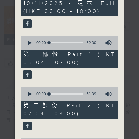
3
19/11/2025 - 足本 Full
hours,
(HKT 06:00 - 10:00)
23
minutes,
19
晨光第一線
seconds
電台直播
0
FACEBOOK
聯絡
所有集數
seconds
00:00
52:30
of
52
第一部份 Part 1 (HKT
minutes,
06:04 - 07:00)
30
您喜歡這個節目嗎?
seconds
簡介
GIST
0
seconds
00:00
51:39
主持人：阿O、白原顥、嘉明、Vicky、旋仔
of
51
第二部份 Part 2 (HKT
「晨光第一線」是香港電台其中一個最長壽節
minutes,
日，節日內容包括羅萬有，綜合新聞、娛樂、教
07:04 - 08:00)
39
seconds
育、財經、資訊，為您營造輕鬆愉快的清晨～