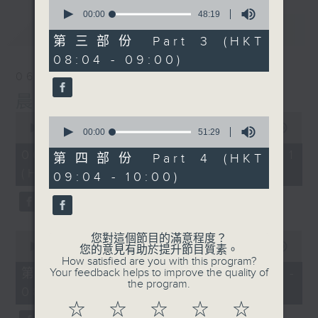
0
seconds
00:00
48:19
of
最新
LATEST
48
第三部份 Part 3 (HKT
minutes,
08:04 - 09:00)
19
seconds
06/08/2026
晨光第一線
0
0
seconds
00:00
55:59
seconds
00:00
51:29
of
of
55
06/08/2026 - 第一部份 Part 1
51
第四部份 Part 4 (HKT
minutes,
minutes,
(HKT 06:04 - 07:00)
59
09:04 - 10:00)
29
seconds
seconds
0
您對這個節目的滿意程度？
seconds
00:00
55:59
您的意見有助於提升節目質素。
of
How satisfied are you with this program?
55
第二部份 Part 2 (HKT 07:04 -
Your feedback helps to improve the quality of
minutes,
the program.
08:00)
59
seconds
☆
☆
☆
☆
☆