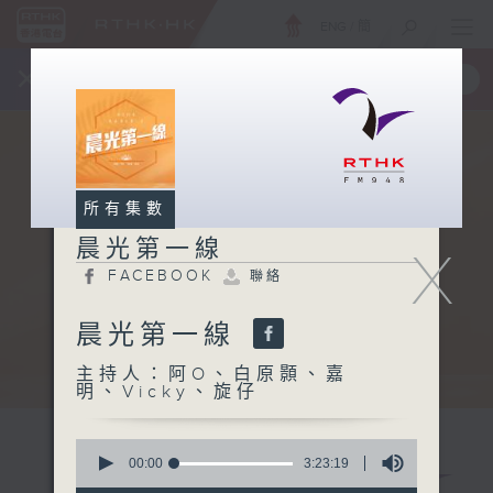
ENG
/
簡
×
全新 RTHK On The Go
取得
一手掌握 RTHK 電台、電視節目
所有集數
晨光第一線
X
FACEBOOK
聯絡
晨光第一線
主持人：阿O、白原顥、嘉
明、Vicky、旋仔
0
seconds
00:00
3:23:19
of