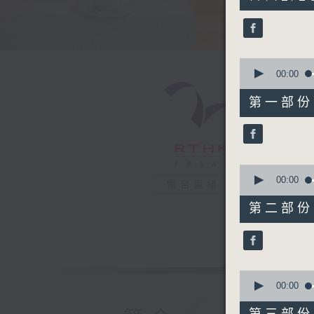
hours,
28
minutes,
10
seconds
90%
0
seconds
00:00
of
52
第一部份 P
minutes,
50
seconds
90%
0
seconds
00:00
電台直播
of
51
第二部份 P
minutes,
59
seconds
90%
0
seconds
00:00
of
50