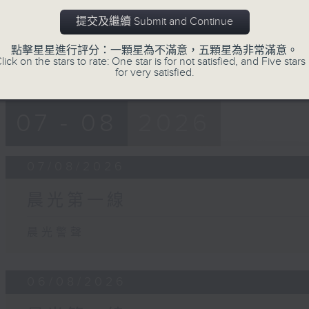
14
seconds
Volume
提交及繼續 Submit and Continue
90%
點擊星星進行評分：一顆星為不滿意，五顆星為非常滿意。
lick on the stars to rate: One star is for not satisfied, and Five stars 
for very satisfied.
07 - 08
2026
07/08/2026
晨光第一線
晨光警聲
06/08/2026