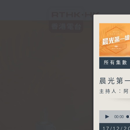
所有集數
晨光第
主持人：阿
0
seconds
00:00
of
3
17/12/2