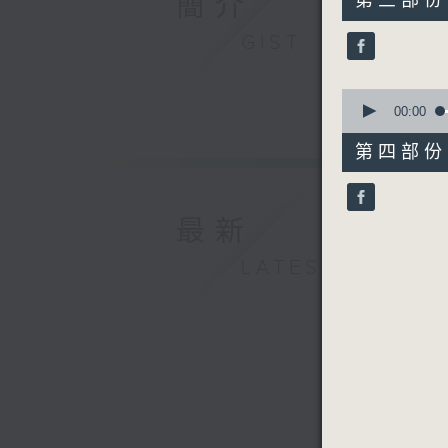
簡介
第三部份 P
minutes,
0
GIST
seconds
90%
0
seconds
00:00
of
54
第四部份 P
minutes,
0
seconds
90%
最新
LATEST