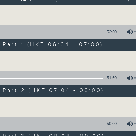
Volume
52:50
art 1 (HKT 06:04 - 07:00)
Volume
晨光第一線
FACEBOOK
聯絡
所有集數
51:59
art 2 (HKT 07:04 - 08:00)
您喜歡這個節目嗎?
Volume
主持人：阿O、白原顥、嘉明、Vicky、旋仔
50:00
「晨光第一線」是香港電台其中一個最長壽