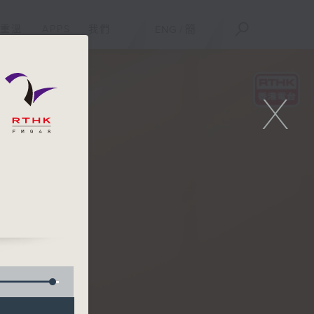
重溫
APPS
我們
ENG
/
簡
X