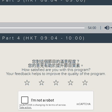
art 3 (HKT 08:04 - 09:00)
娛樂、教育、財經、資訊，為您營造輕鬆愉快
Volume
54:00
art 4 (HKT 09:04 - 10:00)
07/08/2026
Volume
晨光第一線
您對這個節目的滿意程度？
您的意見有助於提升節目質素。
網上直播完畢稍後提供節目重溫。 Archive will 
How satisfied are you with this program?
webcast
Your feedback helps to improve the quality of the program.
☆
☆
☆
☆
☆
0
seconds
00:00
of
12
07/08/2026 - 晨光警聲
minutes,