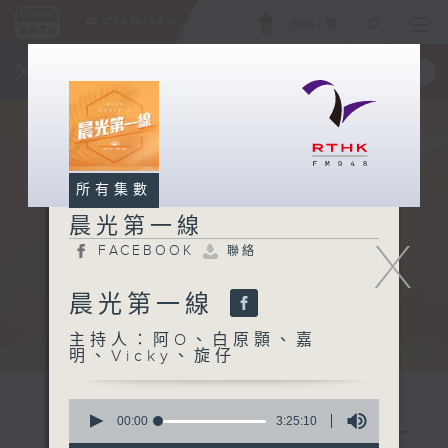
ENG
/
簡
×
全新 RTHK On The Go
取得
一手掌握 RTHK 電台、電視節目
所有集數
晨光第一線
X
FACEBOOK
聯絡
晨光第一線
主持人：阿O、白原顥、嘉
明、Vicky、旋仔
0
seconds
00:00
3:25:10
of