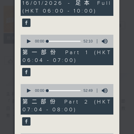
3
16/01/2026 - 足本 Full
hours,
(HKT 06:00 - 10:00)
25
minutes,
10
晨光第一線
seconds
電台直播
0
FACEBOOK
聯絡
所有集數
seconds
00:00
52:10
of
52
第一部份 Part 1 (HKT
minutes,
06:04 - 07:00)
10
您喜歡這個節目嗎?
seconds
簡介
GIST
0
seconds
00:00
52:49
主持人：阿O、白原顥、嘉明、Vicky、旋仔
of
52
第二部份 Part 2 (HKT
「晨光第一線」是香港電台其中一個最長壽節
minutes,
日，節日內容包括羅萬有，綜合新聞、娛樂、教
07:04 - 08:00)
49
seconds
育、財經、資訊，為您營造輕鬆愉快的清晨～