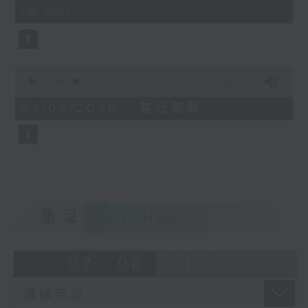
minutes,
10:00)
42
seconds
0
seconds
00:00
12:14
of
12
07/08/2026 - 晨光警聲
minutes,
14
seconds
重溫
CATCHUP
07 - 08
2026