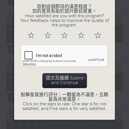
您對這個節目的滿意程度？
您的意見有助於提升節目質素。
0
How satisfied are you with this program?
seconds
00:00
53:09
Your feedback helps to improve the quality of
of
the program.
53
第二部份 Part 2 (HKT 07:04 -
minutes,
☆
☆
☆
☆
☆
08:00)
9
seconds
0
seconds
00:00
49:59
of
49
第三部份 Part 3 (HKT 08:04 -
提交及繼續 Submit
minutes,
and Continue
09:00)
59
seconds
點擊星星進行評分：一顆星為不滿意，五顆
星為非常滿意。
Click on the stars to rate: One star is for not
satisfied, and Five stars is for very satisfied.
0
seconds
00:00
52:42
of
52
第四部份 Part 4 (HKT 09:04 -