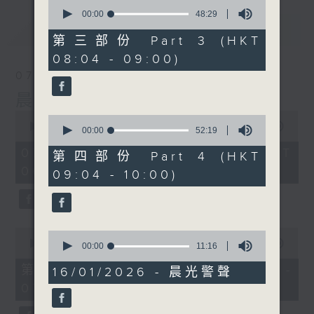
0
seconds
00:00
48:29
of
最新
LATEST
48
第三部份 Part 3 (HKT
minutes,
08:04 - 09:00)
29
seconds
07/08/2026
晨光第一線
0
0
seconds
00:00
3:26:32
seconds
00:00
52:19
of
of
3
07/08/2026 - 足本 Full (HKT
52
第四部份 Part 4 (HKT
hours,
minutes,
06:00 - 10:00)
26
09:04 - 10:00)
19
minutes,
seconds
32
seconds
0
0
seconds
00:00
51:20
seconds
00:00
11:16
of
of
51
第一部份 Part 1 (HKT 06:04 -
11
16/01/2026 - 晨光警聲
minutes,
minutes,
07:00)
20
16
seconds
seconds