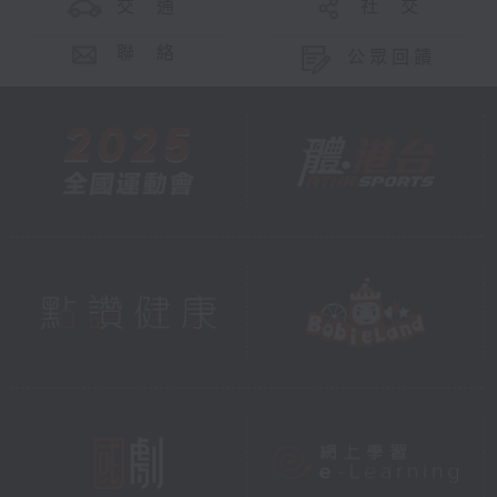
交 通
社 交
聯 絡
公眾回饋