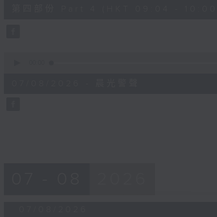
52
第四部份 Part 4 (HKT 09:04 - 10:00
minutes,
42
seconds
Volume
90%
0
seconds
00:00
of
12
07/08/2026 - 晨光警聲
minutes,
14
seconds
Volume
90%
07 - 08
2026
07/08/2026