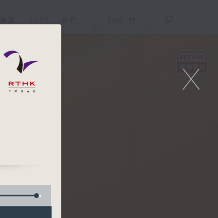
重溫
APPS
我們
ENG
/
簡
X