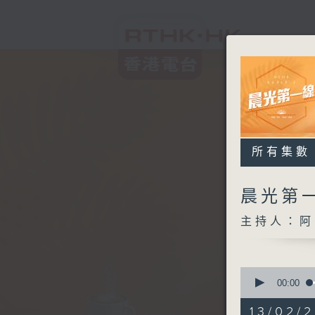
所有集數
晨光第
主持人：阿
0
seconds
00:00
of
3
13/02/