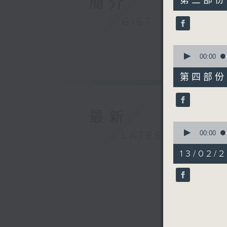
簡介
第三部份 P
minutes,
50
GIST
seconds
90%
0
seconds
00:00
of
53
第四部份 P
minutes,
1
second
V
90%
最新
0
seconds
00:00
LATEST
of
14
13/02/
minutes,
41
seconds
90%