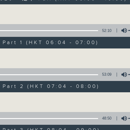
Volume
52:10
art 1 (HKT 06:04 - 07:00)
Volume
晨光第一線
FACEBOOK
聯絡
所有集數
53:09
art 2 (HKT 07:04 - 08:00)
您喜歡這個節目嗎?
Volume
主持人：阿O、白原顥、嘉明、Vicky、旋仔
48:50
「晨光第一線」是香港電台其中一個最長壽