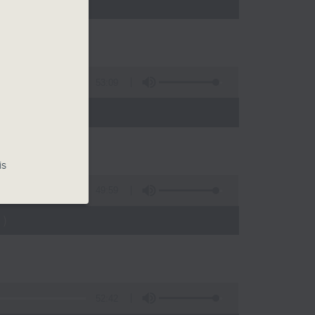
)
53:09
)
is
49:59
)
52:42