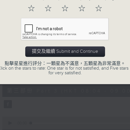
第一部份 Part 1 (HKT 06:04 - 07:00
minutes,
☆
☆
☆
☆
☆
20
seconds
Volume
90%
0
seconds
00:00
of
53
第二部份 Part 2 (HKT 07:04 - 08:00
minutes,
提交及繼續 Submit and Continue
9
seconds
Volume
90%
點擊星星進行評分：一顆星為不滿意，五顆星為非常滿意。
lick on the stars to rate: One star is for not satisfied, and Five stars 
for very satisfied.
0
seconds
00:00
of
49
第三部份 Part 3 (HKT 08:04 - 09:00
minutes,
59
seconds
Volume
90%
0
seconds
00:00
of