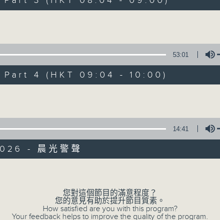
art 3 (HKT 08:04 - 09:00)
娛樂、教育、財經、資訊，為您營造輕鬆愉快
Volume
53:01
art 4 (HKT 09:04 - 10:00)
07/08/2026
olume
晨光第一線
0
seconds
00:00
14:41
of
3
07/08/2026 - 足本 Full (HKT 06:00
2026 - 晨光警聲
hours,
26
minutes,
Volume
32
seconds
Volume
90%
您對這個節目的滿意程度？
0
您的意見有助於提升節目質素。
seconds
00:00
How satisfied are you with this program?
of
Your feedback helps to improve the quality of the program.
51