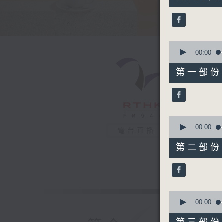
hours,
26
minutes,
42
seconds
90%
0
seconds
00:00
of
52
第一部份 P
minutes,
10
seconds
90%
0
seconds
00:00
電台直播
of
53
第二部份 P
minutes,
9
seconds
90%
0
seconds
00:00
of
48