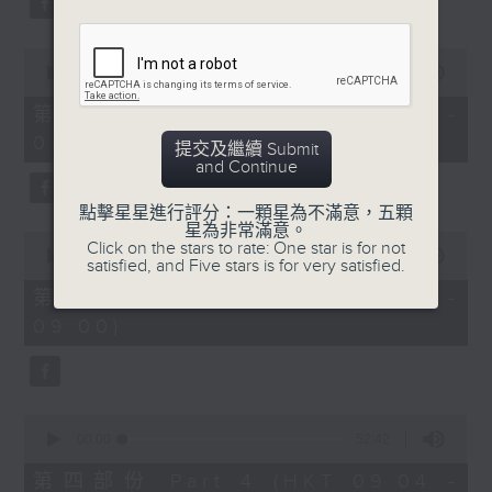
0
seconds
00:00
53:09
of
53
第二部份 Part 2 (HKT 07:04 -
minutes,
08:00)
9
提交及繼續 Submit
seconds
and Continue
點擊星星進行評分：一顆星為不滿意，五顆
星為非常滿意。
0
Click on the stars to rate: One star is for not
seconds
00:00
49:59
satisfied, and Five stars is for very satisfied.
of
49
第三部份 Part 3 (HKT 08:04 -
minutes,
09:00)
59
seconds
0
seconds
00:00
52:42
of
52
第四部份 Part 4 (HKT 09:04 -