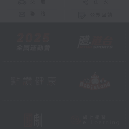
交 通
社 交
聯 絡
公眾回饋