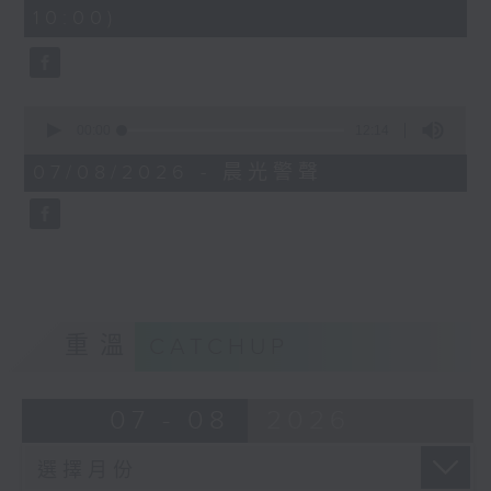
minutes,
10:00)
42
seconds
0
seconds
00:00
12:14
of
12
07/08/2026 - 晨光警聲
minutes,
14
seconds
重溫
CATCHUP
07 - 08
2026