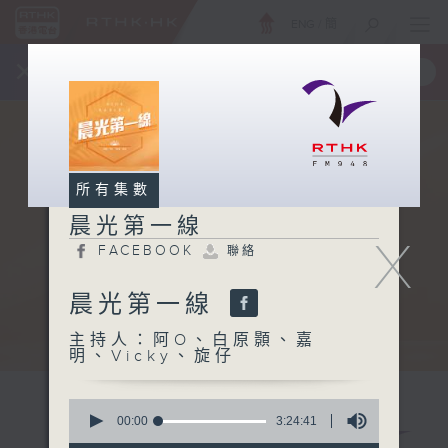
ENG
/
簡
×
全新 RTHK On The Go
取得
一手掌握 RTHK 電台、電視節目
所有集數
晨光第一線
X
FACEBOOK
聯絡
晨光第一線
主持人：阿O、白原顥、嘉
明、Vicky、旋仔
0
seconds
00:00
3:24:41
of