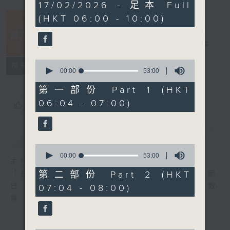
3
17/02/2026 - 足本 Full
hours,
(HKT 06:00 - 10:00)
24
minutes,
41
晨光第一線
seconds
電台直播
0
FACEBOOK
聯絡
所有集數
seconds
00:00
53:00
of
53
第一部份 Part 1 (HKT
minutes,
06:04 - 07:00)
0
您喜歡這個節目嗎?
seconds
簡介
GIST
0
seconds
00:00
53:00
主持人：阿O、白原顥、嘉明、Vicky、旋仔
of
53
第二部份 Part 2 (HKT
「晨光第一線」是香港電台其中一個最長壽節
minutes,
日，節日內容包括羅萬有，綜合新聞、娛樂、教
07:04 - 08:00)
0
seconds
育、財經、資訊，為您營造輕鬆愉快的清晨～