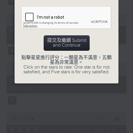
0
seconds
00:00
53:09
of
53
第二部份 Part 2 (HKT 07:04 -
minutes,
08:00)
9
提交及繼續 Submit
seconds
and Continue
點擊星星進行評分：一顆星為不滿意，五顆
星為非常滿意。
0
Click on the stars to rate: One star is for not
seconds
00:00
49:59
satisfied, and Five stars is for very satisfied.
of
49
第三部份 Part 3 (HKT 08:04 -
minutes,
09:00)
59
seconds
0
seconds
00:00
52:42
of
52
第四部份 Part 4 (HKT 09:04 -