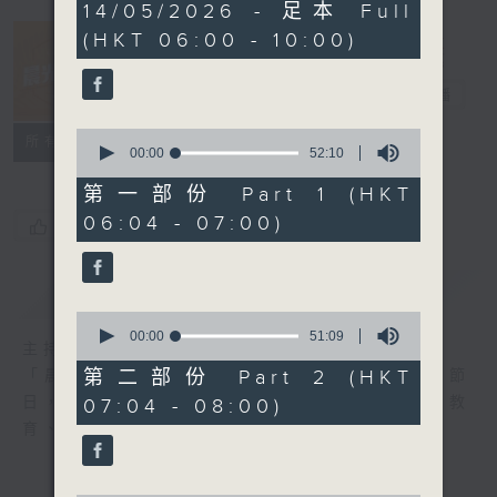
3
14/05/2026 - 足本 Full
hours,
(HKT 06:00 - 10:00)
20
minutes,
2
晨光第一線
seconds
電台直播
0
FACEBOOK
聯絡
所有集數
seconds
00:00
52:10
of
52
第一部份 Part 1 (HKT
minutes,
06:04 - 07:00)
10
您喜歡這個節目嗎?
seconds
簡介
GIST
0
seconds
00:00
51:09
主持人：阿O、白原顥、嘉明、Vicky、旋仔
of
51
第二部份 Part 2 (HKT
「晨光第一線」是香港電台其中一個最長壽節
minutes,
日，節日內容包括羅萬有，綜合新聞、娛樂、教
07:04 - 08:00)
9
seconds
育、財經、資訊，為您營造輕鬆愉快的清晨～