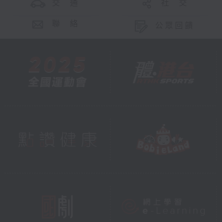
交 通
社 交
聯 絡
公眾回饋