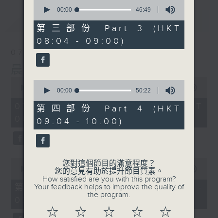
0
seconds
00:00
46:49
of
最新
LATEST
46
第三部份 Part 3 (HKT
minutes,
08:04 - 09:00)
49
seconds
07/08/2026
晨光第一線
0
0
seconds
00:00
3:26:32
seconds
00:00
50:22
of
of
3
07/08/2026 - 足本 Full (HKT
50
第四部份 Part 4 (HKT
hours,
minutes,
06:00 - 10:00)
26
09:04 - 10:00)
22
minutes,
seconds
32
seconds
0
您對這個節目的滿意程度？
seconds
00:00
51:20
您的意見有助於提升節目質素。
of
How satisfied are you with this program?
51
第一部份 Part 1 (HKT 06:04 -
Your feedback helps to improve the quality of
minutes,
the program.
07:00)
20
seconds
☆
☆
☆
☆
☆