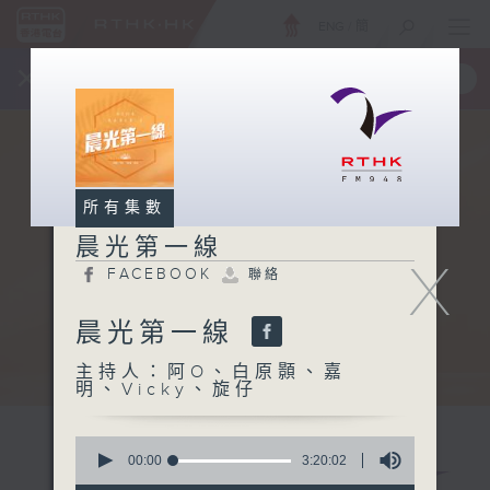
ENG
/
簡
×
全新 RTHK On The Go
取得
一手掌握 RTHK 電台、電視節目
所有集數
晨光第一線
X
FACEBOOK
聯絡
晨光第一線
主持人：阿O、白原顥、嘉
明、Vicky、旋仔
0
seconds
00:00
3:20:02
of