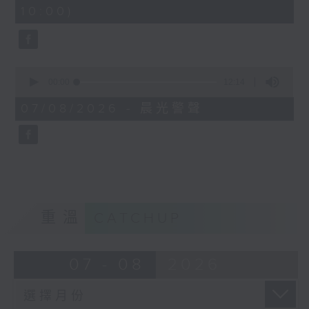
minutes,
10:00)
42
seconds
0
seconds
00:00
12:14
of
12
07/08/2026 - 晨光警聲
minutes,
14
seconds
重溫
CATCHUP
07 - 08
2026