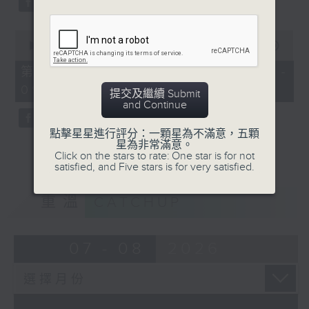
0
seconds
00:00
56:00
of
56
第三部份 Part 3 (HKT 08:04 -
minutes,
09:00)
0
提交及繼續 Submit
seconds
and Continue
點擊星星進行評分：一顆星為不滿意，五顆
星為非常滿意。
Click on the stars to rate: One star is for not
satisfied, and Five stars is for very satisfied.
重溫
CATCHUP
07 - 08
2026