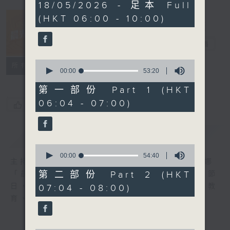
3
18/05/2026 - 足本 Full
hours,
(HKT 06:00 - 10:00)
28
minutes,
5
晨光第一線
seconds
電台直播
0
FACEBOOK
聯絡
所有集數
seconds
00:00
53:20
of
53
第一部份 Part 1 (HKT
minutes,
06:04 - 07:00)
20
您喜歡這個節目嗎?
seconds
簡介
GIST
0
seconds
00:00
54:40
主持人：阿O、白原顥、嘉明、Vicky、余茵娜
of
54
第二部份 Part 2 (HKT
「晨光第一線」是香港電台其中一個最長壽節
minutes,
日，節日內容包括羅萬有，綜合新聞、娛樂、教
07:04 - 08:00)
40
seconds
育、財經、資訊，為您營造輕鬆愉快的清晨～