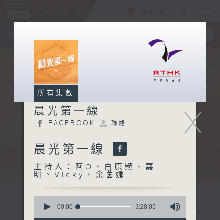
ENG
/
簡
×
全新 RTHK On The Go
取得
一手掌握 RTHK 電台、電視節目
所有集數
晨光第一線
X
FACEBOOK
聯絡
晨光第一線
主持人：阿O、白原顥、嘉
明、Vicky、余茵娜
0
seconds
00:00
3:28:05
of