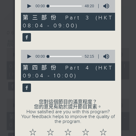
0
seconds
00:00
48:20
of
最新
LATEST
48
第三部份 Part 3 (HKT
minutes,
08:04 - 09:00)
20
seconds
06/08/2026
晨光第一線
0
0
seconds
00:00
55:59
seconds
00:00
52:15
of
of
55
06/08/2026 - 第一部份 Part 1
52
第四部份 Part 4 (HKT
minutes,
minutes,
(HKT 06:04 - 07:00)
59
09:04 - 10:00)
15
seconds
seconds
0
您對這個節目的滿意程度？
seconds
00:00
55:59
您的意見有助於提升節目質素。
of
How satisfied are you with this program?
55
第二部份 Part 2 (HKT 07:04 -
Your feedback helps to improve the quality of
minutes,
the program.
08:00)
59
seconds
☆
☆
☆
☆
☆