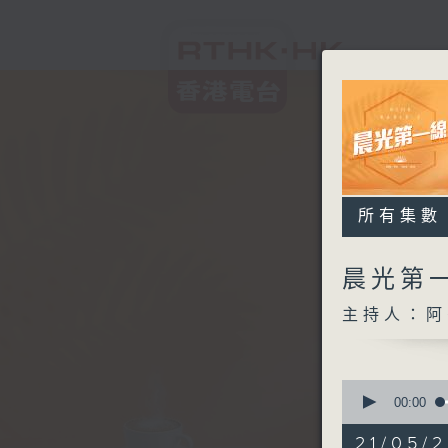
所有集數
晨光第
主持人：阿
0
seconds
00:00
of
3
21/05/