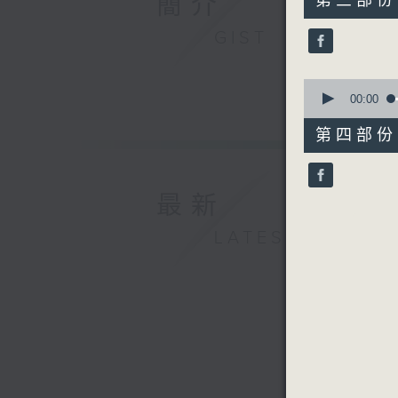
簡介
第三部份 P
minutes,
40
GIST
seconds
90%
0
seconds
00:00
of
50
第四部份 P
minutes,
27
seconds
90%
最新
LATEST