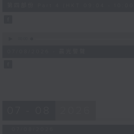
52
第四部份 Part 4 (HKT 09:04 - 10:00
minutes,
42
seconds
Volume
90%
0
seconds
00:00
of
12
07/08/2026 - 晨光警聲
minutes,
14
seconds
Volume
90%
07 - 08
2026
07/08/2026