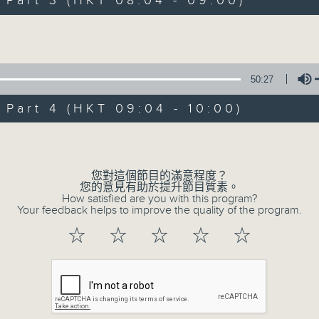
art 3 (HKT 08:04 - 09:00)
娛樂、教育、財經、資訊，為您營造輕鬆愉快
Volume
50:27
art 4 (HKT 09:04 - 10:00)
07/08/2026
Volume
晨光第一線
0
您對這個節目的滿意程度？
seconds
00:00
您的意見有助於提升節目質素。
of
How satisfied are you with this program?
3
Your feedback helps to improve the quality of the program.
07/08/2026 - 足本 Full (HKT 06:00
hours,
26
☆
☆
☆
☆
☆
minutes,
32
seconds
Volume
90%
0
seconds
00:00
of
51