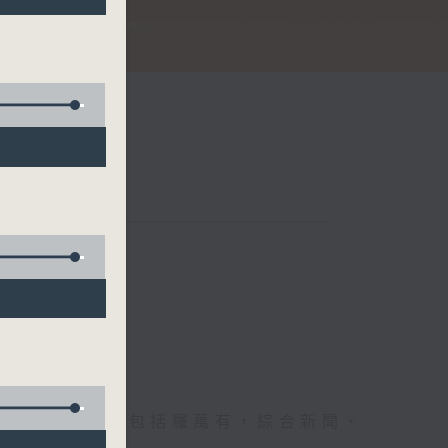
娜
節日，節日內容包括羅萬有，綜合新聞、