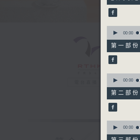
hours,
23
minutes,
28
seconds
90%
0
seconds
00:00
of
51
第一部份 P
minutes,
50
seconds
90%
0
seconds
00:00
電台直播
of
53
第二部份 P
minutes,
9
seconds
90%
0
seconds
00:00
of
48