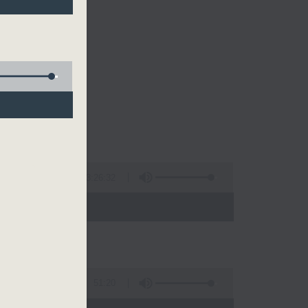
的清晨～
3:26:32
 - 10:00)
51:20