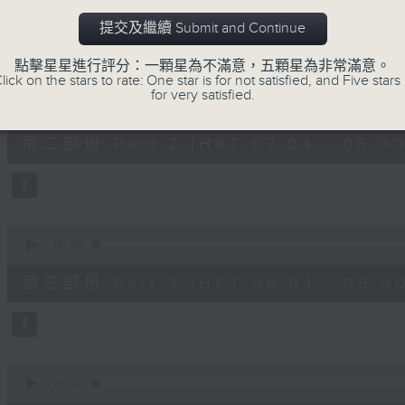
第一部份 Part 1 (HKT 06:04 - 07:00
minutes,
20
提交及繼續 Submit and Continue
seconds
Volume
90%
點擊星星進行評分：一顆星為不滿意，五顆星為非常滿意。
lick on the stars to rate: One star is for not satisfied, and Five stars 
0
for very satisfied.
seconds
00:00
of
53
第二部份 Part 2 (HKT 07:04 - 08:00
minutes,
9
seconds
Volume
90%
0
seconds
00:00
of
49
第三部份 Part 3 (HKT 08:04 - 09:00
minutes,
59
seconds
Volume
90%
0
seconds
00:00
of