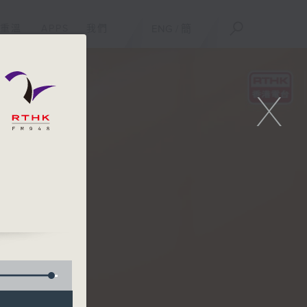
重溫
APPS
我們
ENG
/
簡
X