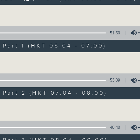
Volume
51:50
art 1 (HKT 06:04 - 07:00)
Volume
晨光第一線
FACEBOOK
聯絡
所有集數
53:09
art 2 (HKT 07:04 - 08:00)
您喜歡這個節目嗎?
Volume
主持人：阿O、白原顥、嘉明、Vicky、余茵
48:40
「晨光第一線」是香港電台其中一個最長壽