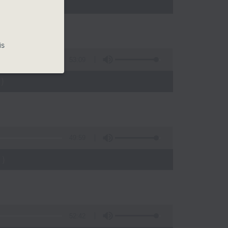
)
is
53:09
)
49:59
)
52:42