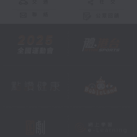
交 通
社 交
聯 絡
公眾回饋