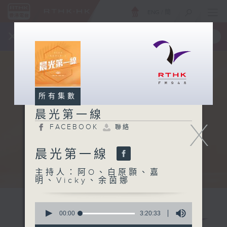
ENG
/
簡
×
全新 RTHK On The Go
取得
一手掌握 RTHK 電台、電視節目
所有集數
晨光第一線
X
FACEBOOK
聯絡
晨光第一線
主持人：阿O、白原顥、嘉
明、Vicky、余茵娜
0
seconds
00:00
3:20:33
of