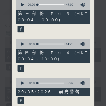
0
seconds
00:00
47:09
of
最新
LATEST
47
第三部份 Part 3 (HKT
minutes,
08:04 - 09:00)
9
seconds
07/08/2026
晨光第一線
0
0
seconds
00:00
3:26:32
seconds
00:00
51:23
of
of
3
07/08/2026 - 足本 Full (HKT
51
第四部份 Part 4 (HKT
hours,
minutes,
06:00 - 10:00)
26
09:04 - 10:00)
23
minutes,
seconds
32
seconds
0
0
seconds
00:00
51:20
seconds
00:00
12:37
of
of
51
第一部份 Part 1 (HKT 06:04 -
12
29/05/2026 - 晨光警聲
minutes,
minutes,
07:00)
20
37
seconds
seconds