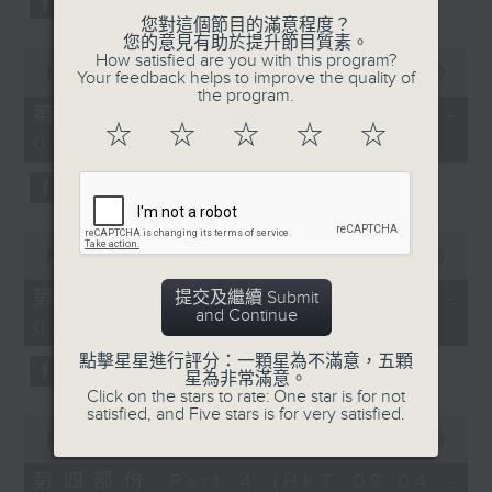
您對這個節目的滿意程度？
您的意見有助於提升節目質素。
0
How satisfied are you with this program?
seconds
00:00
53:09
Your feedback helps to improve the quality of
of
the program.
53
第二部份 Part 2 (HKT 07:04 -
minutes,
☆
☆
☆
☆
☆
08:00)
9
seconds
0
seconds
00:00
49:59
of
49
第三部份 Part 3 (HKT 08:04 -
提交及繼續 Submit
minutes,
and Continue
09:00)
59
seconds
點擊星星進行評分：一顆星為不滿意，五顆
星為非常滿意。
Click on the stars to rate: One star is for not
satisfied, and Five stars is for very satisfied.
0
seconds
00:00
52:42
of
52
第四部份 Part 4 (HKT 09:04 -