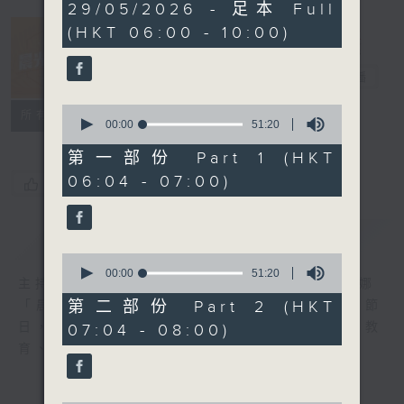
3
29/05/2026 - 足本 Full
hours,
(HKT 06:00 - 10:00)
20
minutes,
33
晨光第一線
seconds
電台直播
0
FACEBOOK
聯絡
所有集數
seconds
00:00
51:20
of
51
第一部份 Part 1 (HKT
minutes,
06:04 - 07:00)
20
您喜歡這個節目嗎?
seconds
簡介
GIST
0
seconds
00:00
51:20
主持人：阿O、白原顥、嘉明、Vicky、余茵娜
of
51
第二部份 Part 2 (HKT
「晨光第一線」是香港電台其中一個最長壽節
minutes,
日，節日內容包括羅萬有，綜合新聞、娛樂、教
07:04 - 08:00)
20
seconds
育、財經、資訊，為您營造輕鬆愉快的清晨～