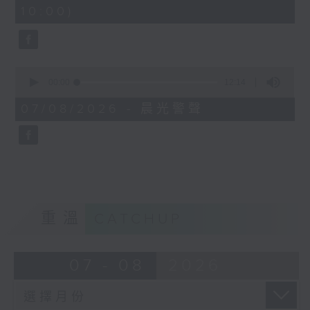
minutes,
10:00)
42
seconds
0
seconds
00:00
12:14
of
12
07/08/2026 - 晨光警聲
minutes,
14
seconds
重溫
CATCHUP
07 - 08
2026