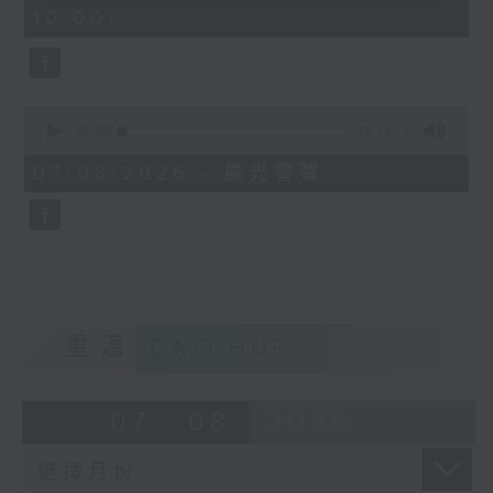
minutes,
10:00)
9
seconds
0
seconds
00:00
12:14
of
12
07/08/2026 - 晨光警聲
minutes,
14
seconds
重溫
CATCHUP
07 - 08
2026