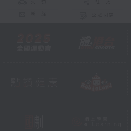
交 通
社 交
聯 絡
公眾回饋