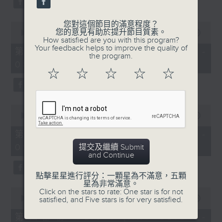
您對這個節目的滿意程度？
0
您的意見有助於提升節目質素。
seconds
00:00
56:20
How satisfied are you with this program?
of
Your feedback helps to improve the quality of
56
第二部份 Part 2 (HKT 07:04 -
the program.
minutes,
08:00)
20
☆
☆
☆
☆
☆
seconds
0
seconds
00:00
56:19
of
56
第三部份 Part 3 (HKT 08:04 -
minutes,
09:00)
提交及繼續 Submit
19
and Continue
seconds
點擊星星進行評分：一顆星為不滿意，五顆
星為非常滿意。
0
Click on the stars to rate: One star is for not
seconds
00:00
56:09
satisfied, and Five stars is for very satisfied.
of
56
第四部份 Part 4 (HKT 09:04 -