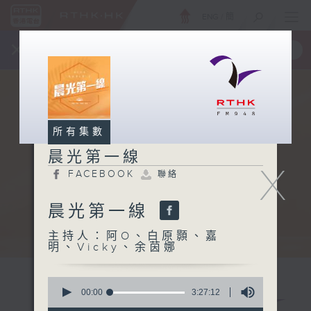
ENG
/
簡
×
全新 RTHK On The Go
取得
一手掌握 RTHK 電台、電視節目
所有集數
晨光第一線
X
FACEBOOK
聯絡
晨光第一線
主持人：阿O、白原顥、嘉
明、Vicky、余茵娜
0
seconds
00:00
3:27:12
of