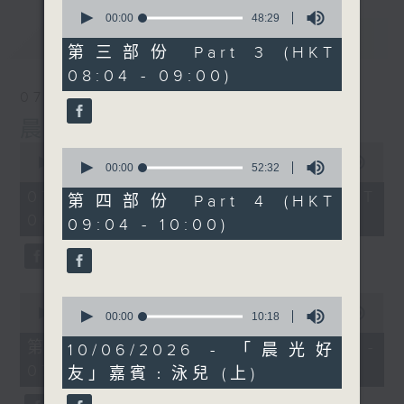
0
seconds
00:00
48:29
of
最新
LATEST
48
第三部份 Part 3 (HKT
minutes,
08:04 - 09:00)
29
seconds
07/08/2026
晨光第一線
0
0
seconds
00:00
3:44:00
seconds
00:00
52:32
of
of
3
07/08/2026 - 足本 Full (HKT
52
第四部份 Part 4 (HKT
hours,
minutes,
06:04 - 10:00)
44
09:04 - 10:00)
32
minutes,
seconds
0
seconds
0
0
seconds
00:00
56:10
seconds
00:00
10:18
of
of
56
第一部份 Part 1 (HKT 06:04 -
10
10/06/2026 - 「晨光好
minutes,
minutes,
07:00)
10
友」嘉賓﹕泳兒 (上)
18
seconds
seconds