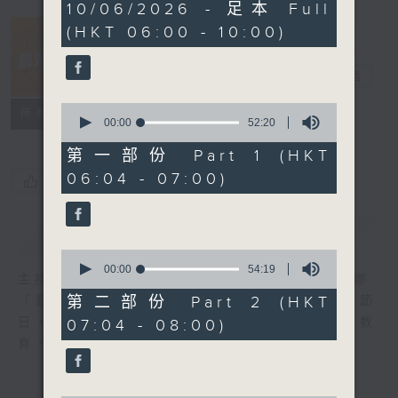
3
10/06/2026 - 足本 Full
hours,
(HKT 06:00 - 10:00)
27
minutes,
12
晨光第一線
seconds
電台直播
0
FACEBOOK
聯絡
所有集數
seconds
00:00
52:20
of
52
第一部份 Part 1 (HKT
minutes,
06:04 - 07:00)
20
您喜歡這個節目嗎?
seconds
簡介
GIST
0
seconds
00:00
54:19
主持人：阿O、白原顥、嘉明、Vicky、余茵娜
of
54
第二部份 Part 2 (HKT
「晨光第一線」是香港電台其中一個最長壽節
minutes,
日，節日內容包括羅萬有，綜合新聞、娛樂、教
07:04 - 08:00)
19
seconds
育、財經、資訊，為您營造輕鬆愉快的清晨～