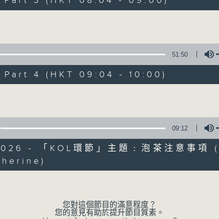
art 3 (HKT 08:04 - 09:00)
娛樂、教育、財經、資訊，為您營造輕鬆愉快
Volume
51:50
art 4 (HKT 09:04 - 10:00)
07/08/2026
Volume
晨光第一線
0
seconds
00:00
09:12
of
3
07/08/2026 - 足本 Full (HKT 06:00
/2026 - 「KOL環節」主題﹕泡茶注意事項
hours,
26
herine)
minutes,
Volume
32
seconds
Volume
90%
0
seconds
00:00
您對這個節目的滿意程度？
of
您的意見有助於提升節目質素。
51