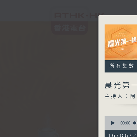
所有集數
晨光第
主持人：阿
0
seconds
00:00
of
3
16/06/