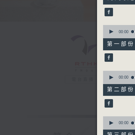
hours,
27
minutes,
0
seconds
90%
0
seconds
00:00
of
52
第一部份 P
minutes,
20
seconds
90%
0
seconds
00:00
電台直播
of
54
第二部份 P
minutes,
20
seconds
90%
0
seconds
00:00
of
48