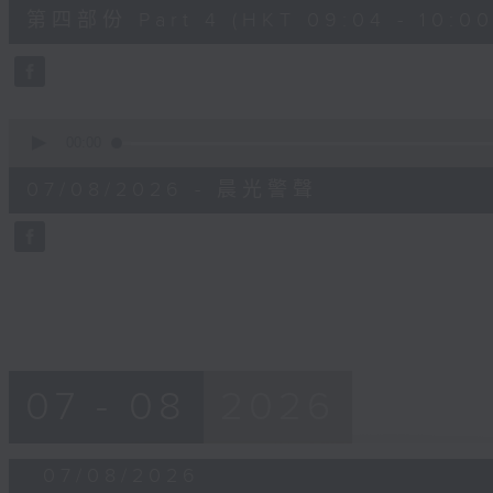
52
第四部份 Part 4 (HKT 09:04 - 10:00
minutes,
42
seconds
Volume
90%
0
seconds
00:00
of
12
07/08/2026 - 晨光警聲
minutes,
14
seconds
Volume
90%
07 - 08
2026
07/08/2026