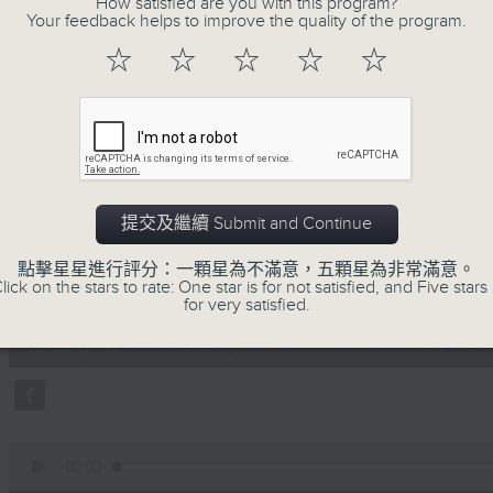
How satisfied are you with this program?
第一部份 Part 1 (HKT 06:04 - 07:00
minutes,
Your feedback helps to improve the quality of the program.
20
seconds
Volume
☆
☆
☆
☆
☆
90%
0
seconds
00:00
of
53
第二部份 Part 2 (HKT 07:04 - 08:00
minutes,
9
seconds
Volume
提交及繼續 Submit and Continue
90%
點擊星星進行評分：一顆星為不滿意，五顆星為非常滿意。
0
lick on the stars to rate: One star is for not satisfied, and Five stars 
seconds
00:00
for very satisfied.
of
49
第三部份 Part 3 (HKT 08:04 - 09:00
minutes,
59
seconds
Volume
90%
0
seconds
00:00
of