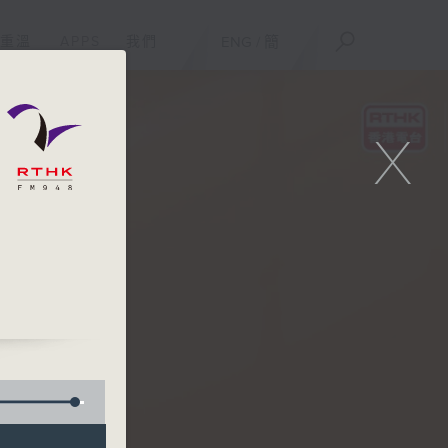
重溫
APPS
我們
ENG
/
簡
X