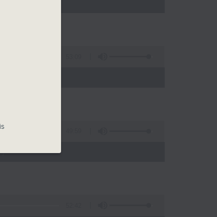
)
53:09
)
is
49:59
)
52:42