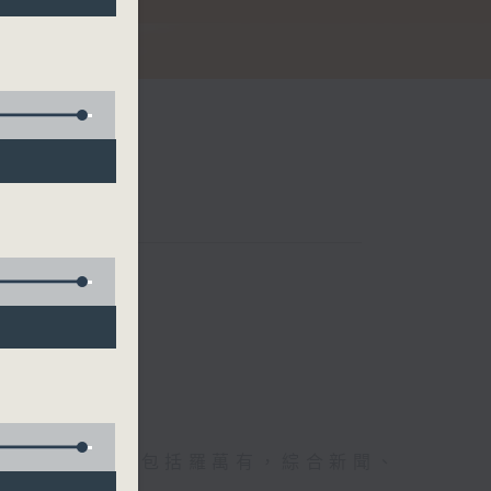
娜
節日，節日內容包括羅萬有，綜合新聞、