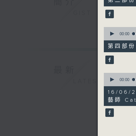
簡介
第三部份 P
minutes,
59
GIST
seconds
90%
0
seconds
00:00
of
51
第四部份 P
minutes,
50
seconds
90%
最新
0
seconds
00:00
LATEST
of
9
16/06
minutes,
12
藝師 Cat
seconds
90%