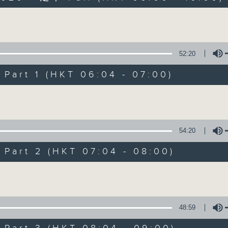
Volume
52:20
art 1 (HKT 06:04 - 07:00)
Volume
晨光第一線
FACEBOOK
聯絡
所有集數
54:20
art 2 (HKT 07:04 - 08:00)
您喜歡這個節目嗎?
Volume
主持人：阿O、白原顥、嘉明、Vicky、余茵
48:59
「晨光第一線」是香港電台其中一個最長壽