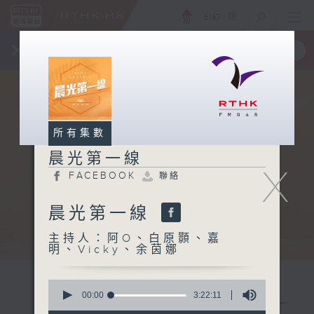
ENG
/
簡
×
全新 RTHK On The Go
取得
一手掌握 RTHK 電台、電視節目
所有集數
晨光第一線
X
FACEBOOK
聯絡
晨光第一線
主持人：阿O、白原顥、嘉
明、Vicky、余茵娜
0
seconds
00:00
3:22:11
of