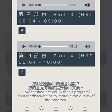
0
seconds
00:00
46:29
of
最新
LATEST
46
第三部份 Part 3 (HKT
minutes,
08:04 - 09:00)
29
seconds
07/08/2026
晨光第一線
0
0
seconds
00:00
3:26:32
seconds
00:00
51:11
of
of
3
07/08/2026 - 足本 Full (HKT
51
第四部份 Part 4 (HKT
hours,
minutes,
06:00 - 10:00)
26
09:04 - 10:00)
11
minutes,
seconds
32
seconds
0
您對這個節目的滿意程度？
seconds
00:00
51:20
您的意見有助於提升節目質素。
of
How satisfied are you with this program?
51
第一部份 Part 1 (HKT 06:04 -
Your feedback helps to improve the quality of
minutes,
the program.
07:00)
20
seconds
☆
☆
☆
☆
☆