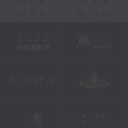
交 通
社 交
聯 絡
公眾回饋