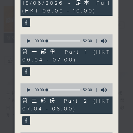
3
18/06/2026 - 足本 Full
hours,
(HKT 06:00 - 10:00)
22
minutes,
11
晨光第一線
seconds
電台直播
0
FACEBOOK
聯絡
所有集數
seconds
00:00
52:30
of
52
第一部份 Part 1 (HKT
minutes,
06:04 - 07:00)
30
您喜歡這個節目嗎?
seconds
簡介
GIST
0
seconds
00:00
52:30
主持人：阿O、白原顥、嘉明、Vicky、余茵娜
of
52
第二部份 Part 2 (HKT
「晨光第一線」是香港電台其中一個最長壽節
minutes,
日，節日內容包括羅萬有，綜合新聞、娛樂、教
07:04 - 08:00)
30
seconds
育、財經、資訊，為您營造輕鬆愉快的清晨～