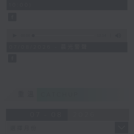
minutes,
10:00)
42
seconds
0
seconds
00:00
12:14
of
12
07/08/2026 - 晨光警聲
minutes,
14
seconds
重溫
CATCHUP
07 - 08
2026