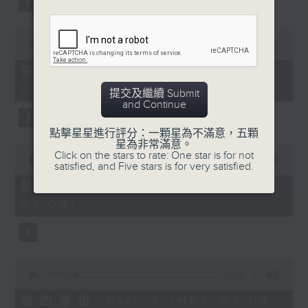
0
seconds
00:00
53:09
of
53
第二部份 Part 2 (HKT 07:04 -
minutes,
08:00)
9
提交及繼續 Submit
seconds
and Continue
點擊星星進行評分：一顆星為不滿意，五顆
星為非常滿意。
0
Click on the stars to rate: One star is for not
seconds
00:00
49:59
satisfied, and Five stars is for very satisfied.
of
49
第三部份 Part 3 (HKT 08:04 -
minutes,
09:00)
59
seconds
0
seconds
00:00
52:42
of
52
第四部份 Part 4 (HKT 09:04 -