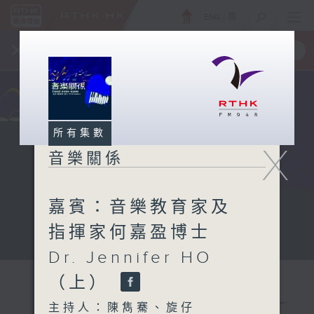
ENG
/
簡
×
全新 RTHK On The Go
取得
一手掌握 RTHK 電台、電視節目
所有集數
X
音樂關係
嘉賓：音樂教育家及
指揮家何嘉盈博士
Dr. Jennifer HO
（上）
主持人：陳雋騫、旋仔