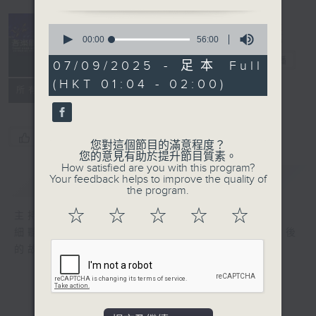
0
seconds
00:00
56:00
of
音樂關係
電台直播
56
07/09/2025 - 足本 Full
minutes,
(HKT 01:04 - 02:00)
0
所有集數
seconds
您喜歡這個節目嗎?
您對這個節目的滿意程度？
您的意見有助於提升節目質素。
How satisfied are you with this program?
簡介
GIST
Your feedback helps to improve the quality of
the program.
☆
☆
☆
☆
☆
主持人：陳雋騫、旋仔
細聽每個音符，感受每段旋律，細訴音樂人背後
的故事，以音樂拉近彼此之間的距離。