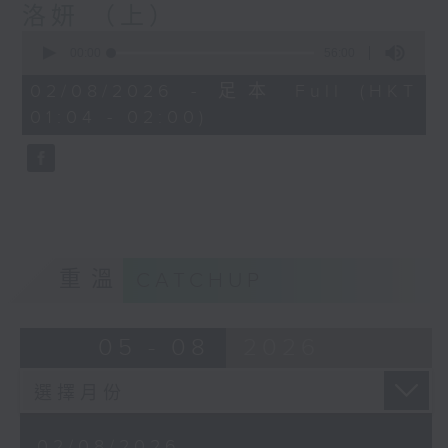
洛妍 （上）
0
seconds
00:00
56:00
of
56
02/08/2026 - 足本 Full (HKT
minutes,
01:04 - 02:00)
0
seconds
重溫
CATCHUP
05 - 08
2026
02/08/2026