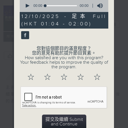
0
seconds
00:00
00:00
of
0
12/10/2025 - 足本 Full
seconds
(HKT 01:04 - 02:00)
音樂關係
電台直播
所有集數
您對這個節目的滿意程度？
您的意見有助於提升節目質素。
您喜歡這個節目嗎?
How satisfied are you with this program?
Your feedback helps to improve the quality of
the program.
簡介
GIST
☆
☆
☆
☆
☆
主持人：陳雋騫、旋仔
細聽每個音符，感受每段旋律，細訴音樂人背後
的故事，以音樂拉近彼此之間的距離。
提交及繼續 Submit
and Continue