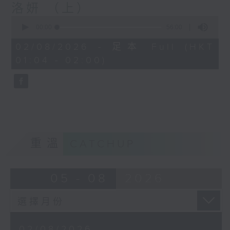
洛妍 （上）
0
seconds
00:00
56:00
of
56
02/08/2026 - 足本 Full (HKT
minutes,
01:04 - 02:00)
0
seconds
重溫
CATCHUP
05 - 08
2026
02/08/2026