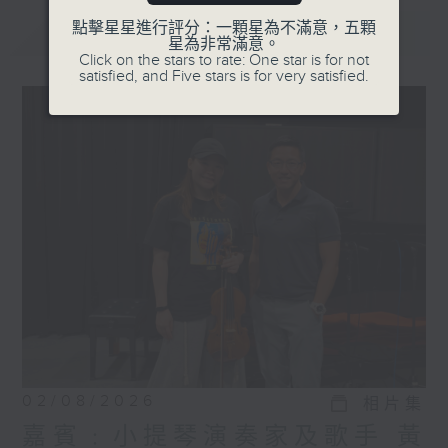
點擊星星進行評分：一顆星為不滿意，五顆
最新
LATEST
星為非常滿意。
Click on the stars to rate: One star is for not
satisfied, and Five stars is for very satisfied.
02/08/2026
相片集
嘉賓﹕小提琴演奏家及歌手 黃