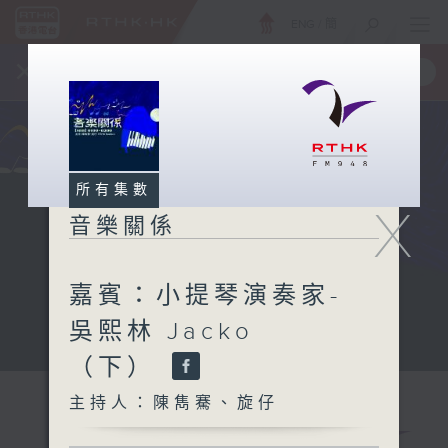
ENG
/
簡
×
全新 RTHK On The Go
取得
一手掌握 RTHK 電台、電視節目
所有集數
X
音樂關係
嘉賓：小提琴演奏家-
吳熙林 Jacko
（下）
主持人：陳雋騫、旋仔