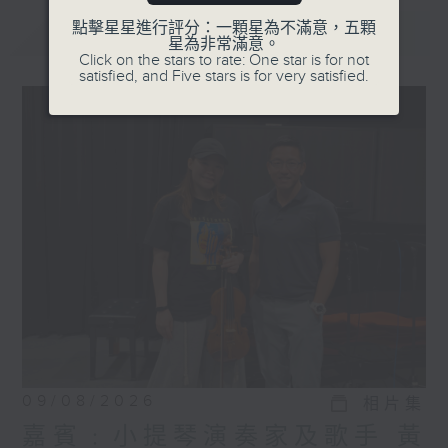
點擊星星進行評分：一顆星為不滿意，五顆
最新
LATEST
星為非常滿意。
Click on the stars to rate: One star is for not
satisfied, and Five stars is for very satisfied.
09/08/2026
相片集
嘉賓﹕小提琴演奏家及歌手 黃