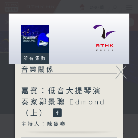
ENG
/
簡
×
全新 RTHK On The Go
取得
一手掌握 RTHK 電台、電視節目
所有集數
X
音樂關係
嘉賓：低音大提琴演
奏家鄭景聰 Edmond
（上）
主持人：陳雋騫