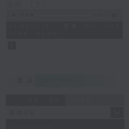
洛妍 （下）
0
seconds
00:00
55:59
of
55
09/08/2026 - 足本 Full (HKT
minutes,
01:04 - 02:00)
59
seconds
重溫
CATCHUP
06 - 08
2026
09/08/2026