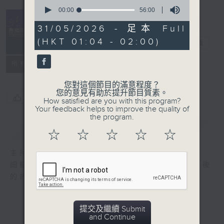
0
seconds
00:00
56:00
of
56
31/05/2026 - 足本 Full
minutes,
(HKT 01:04 - 02:00)
0
音樂關係
電台直播
seconds
所有集數
您對這個節目的滿意程度？
您的意見有助於提升節目質素。
您喜歡這個節目嗎?
How satisfied are you with this program?
Your feedback helps to improve the quality of
the program.
簡介
GIST
☆
☆
☆
☆
☆
主持人：陳雋騫
細聽每個音符，感受每段旋律，細訴音樂人背後
的故事，以音樂拉近彼此之間的距離。
提交及繼續 Submit
and Continue