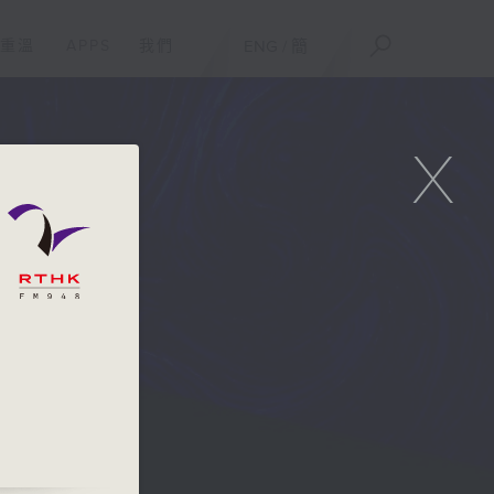
重溫
APPS
我們
ENG
/
簡
X