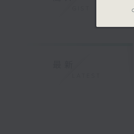
GIST
C
最新
LATEST