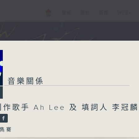
電視
電台
新聞
WEB+
音樂關係
作歌手 Ah Lee 及 填詞人 李冠麟
雋騫