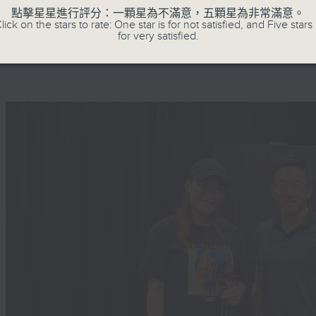
點擊星星進行評分：一顆星為不滿意，五顆星為非常滿意。
lick on the stars to rate: One star is for not satisfied, and Five stars 
for very satisfied.