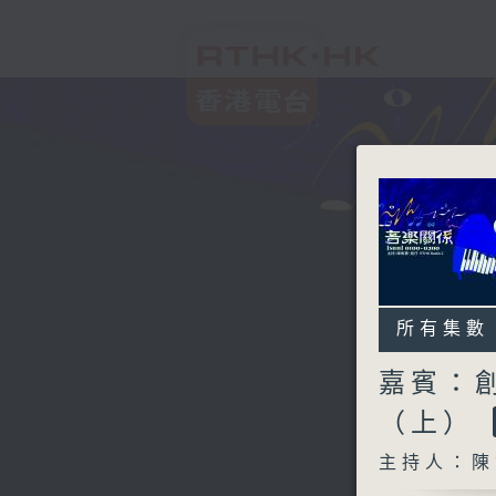
所有集數
嘉賓：創
（上）
主持人：陳