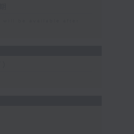
期
 be available after
下）