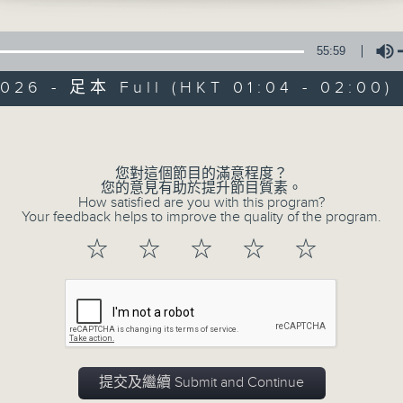
55:59
026 - 足本 Full (HKT 01:04 - 02:00)
Volume
音樂關係
您對這個節目的滿意程度？
您的意見有助於提升節目質素。
How satisfied are you with this program?
Your feedback helps to improve the quality of the program.
所有集數
☆
☆
☆
☆
☆
您喜歡這個節目嗎?
主持人：陳雋騫
細聽每個音符，感受每段旋律，細訴音樂人
提交及繼續 Submit and Continue
離。