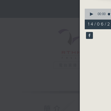
0
seconds
00:00
of
55
14/06/2
minutes,
59
seconds
90%
電台直播
簡介