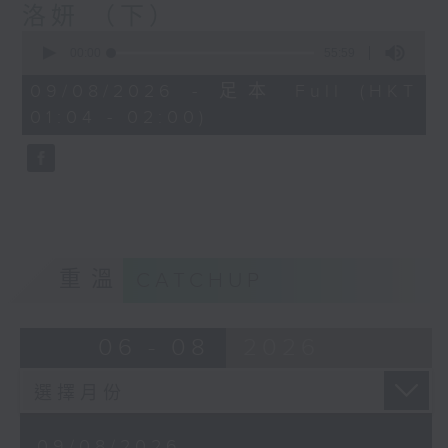
洛妍 （下）
0
seconds
00:00
55:59
of
55
09/08/2026 - 足本 Full (HKT
minutes,
01:04 - 02:00)
59
seconds
重溫
CATCHUP
06 - 08
2026
09/08/2026