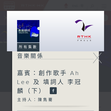
ENG
/
簡
×
全新 RTHK On The Go
取得
一手掌握 RTHK 電台、電視節目
所有集數
X
音樂關係
嘉賓：創作歌手 Ah
Lee 及 填詞人 李冠
麟（下）
主持人：陳雋騫