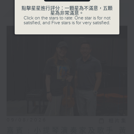
點擊星星進行評分：一顆星為不滿意，五顆
最新
LATEST
星為非常滿意。
Click on the stars to rate: One star is for not
satisfied, and Five stars is for very satisfied.
09/08/2026
相片集
嘉賓﹕小提琴演奏家及歌手 黃