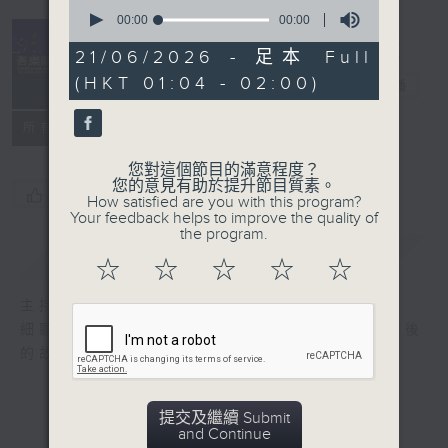
0
seconds
00:00
00:00
of
0
21/06/2026 - 足本 Full
seconds
(HKT 01:04 - 02:00)
音樂關係
電台直播
所有集數
您對這個節目的滿意程度？
您的意見有助於提升節目質素。
您喜歡這個節目嗎?
How satisfied are you with this program?
Your feedback helps to improve the quality of
the program.
簡介
GIST
☆
☆
☆
☆
☆
主持人：陳雋騫
細聽每個音符，感受每段旋律，細訴音樂人背後
的故事，以音樂拉近彼此之間的距離。
提交及繼續 Submit
and Continue