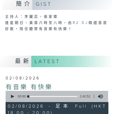
簡介
GIST
主持人：李麗蕊、張家樂
逢星期日，黃昏六時至八時，由R2 DJ精選首首
好歌，陪住聽眾有音樂有快樂！
最新
LATEST
02/08/2026
有音樂 有快樂
0
seconds
00:00
1:42:52
of
1
02/08/2026 - 足本 Full (HKT
hour,
18:00 - 20:00)
42