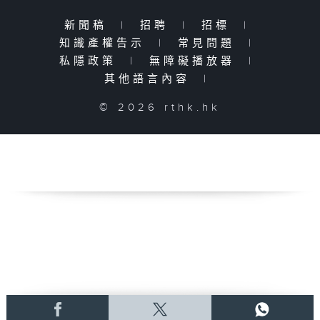
新聞稿
|
招聘
|
招標
|
知識產權告示
|
常見問題
|
私隱政策
|
無障礙播放器
|
其他語言內容
|
© 2026 rthk.hk