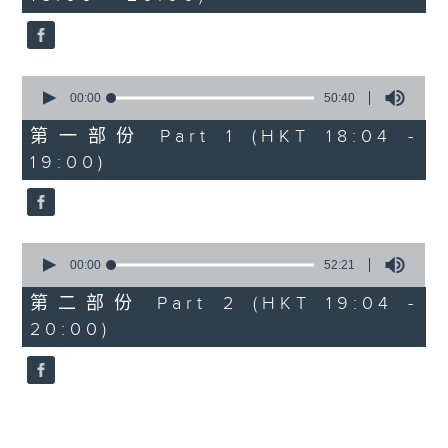
minutes,
52
seconds
0
seconds
00:00
50:40
of
50
第一部份 Part 1 (HKT 18:04 -
minutes,
19:00)
40
seconds
0
seconds
00:00
52:21
of
52
第二部份 Part 2 (HKT 19:04 -
minutes,
20:00)
21
seconds