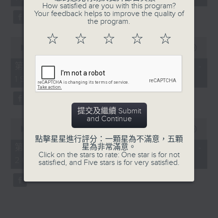
minutes,
How satisfied are you with this program?
52
Your feedback helps to improve the quality of
seconds
the program.
☆
☆
☆
☆
☆
0
seconds
00:00
50:40
of
50
第一部份 Part 1 (HKT 18:04 -
minutes,
19:00)
40
seconds
提交及繼續 Submit
and Continue
0
seconds
00:00
52:21
of
點擊星星進行評分：一顆星為不滿意，五顆
52
第二部份 Part 2 (HKT 19:04 -
星為非常滿意。
minutes,
Click on the stars to rate: One star is for not
20:00)
21
satisfied, and Five stars is for very satisfied.
seconds