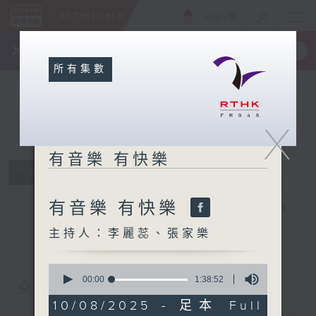
ENG
/
簡
×
全新 RTHK On The Go
取得
一手掌握 RTHK 電台、電視節目
所有集數
X
有音樂 有快樂
所有集數
有音樂 有快樂
有音樂 有快樂
電台直播
主持人：李麗蕊、張家樂
0
seconds
00:00
1:38:52
您喜歡這個節目嗎?
of
1
10/08/2025 - 足本 Full
hour,