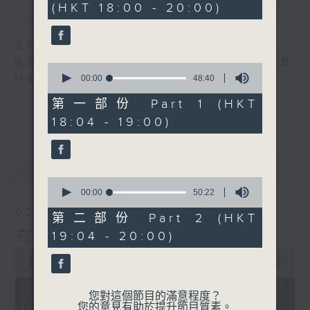
(HKT 18:00 - 20:00)
簡介
GIST
38
minutes,
52
seconds
主持人：李麗蕊、張家樂
逢星期日，黃昏六時至八時，由R2 DJ精選首首
0
seconds
好歌，陪住聽眾有音樂有快樂！
00:00
48:40
of
48
第一部份 Part 1 (HKT
minutes,
18:04 - 19:00)
40
seconds
最新
LATEST
0
seconds
00:00
50:22
of
02/08/2026
50
第二部份 Part 2 (HKT
minutes,
有音樂 有快樂
19:04 - 20:00)
22
seconds
0
seconds
00:00
1:42:52
of
1
02/08/2026 - 足本 Full (HKT
hour,
您對這個節目的滿意程度？
18:00 - 20:00)
42
您的意見有助於提升節目質素。