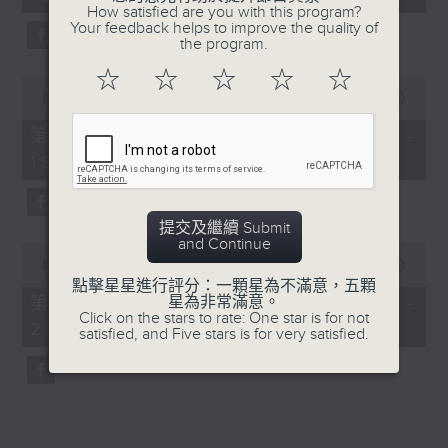
minutes,
How satisfied are you with this program?
52
Your feedback helps to improve the quality of
seconds
the program.
☆
☆
☆
☆
☆
0
seconds
00:00
50:40
of
50
第一部份 Part 1 (HKT 18:04 -
minutes,
19:00)
40
seconds
提交及繼續 Submit
and Continue
0
seconds
00:00
52:21
of
點擊星星進行評分：一顆星為不滿意，五顆
52
第二部份 Part 2 (HKT 19:04 -
星為非常滿意。
minutes,
Click on the stars to rate: One star is for not
20:00)
21
satisfied, and Five stars is for very satisfied.
seconds