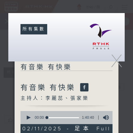
ENG
/
簡
×
全新 RTHK On The Go
取得
一手掌握 RTHK 電台、電視節目
所有集數
X
有音樂 有快樂
所有集數
有音樂 有快樂
有音樂 有快樂
電台直播
主持人：李麗蕊、張家樂
0
seconds
00:00
1:40:40
您喜歡這個節目嗎?
of
1
02/11/2025 - 足本 Full
hour,