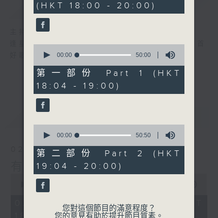
(HKT 18:00 - 20:00)
簡介
GIST
40
minutes,
40
seconds
主持人：李麗蕊、張家樂
逢星期日，黃昏六時至八時，由R2 DJ精選首首
0
seconds
好歌，陪住聽眾有音樂有快樂！
00:00
50:00
of
50
第一部份 Part 1 (HKT
minutes,
18:04 - 19:00)
0
seconds
最新
LATEST
0
seconds
00:00
50:50
of
02/08/2026
50
第二部份 Part 2 (HKT
minutes,
有音樂 有快樂
19:04 - 20:00)
50
seconds
0
seconds
00:00
1:42:52
of
1
02/08/2026 - 足本 Full (HKT
hour,
您對這個節目的滿意程度？
18:00 - 20:00)
42
您的意見有助於提升節目質素。